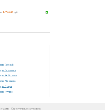
на:
1,990,000
руб.
иры Горный
иры Колывань
иры Куйбышев
иры Мошково
иры Сузун
иры Чулым
|
нт дома
Строительные материалы