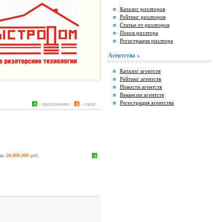
Каталог риэлторов
Рейтинг риэлторов
Статьи от риэлторов
Поиск риэлтора
Регистрация риэлтора
Агентства »
Каталог агентств
Рейтинг агентств
Новости агентств
Вакансии агентств
Регистрация агентства
- предложение
- спрос
на:
20,000,000
руб.