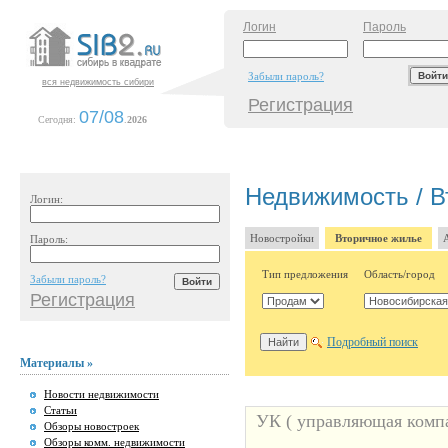
Логин
Пароль
Забыли пароль?
вся недвижимость сибири
Регистрация
07/08
Сегодня:
.
2026
Недвижимость / В
Логин:
Новостройки
Вторичное жилье
Пароль:
Тип предложения
Область/город
Забыли пароль?
Регистрация
Подробный поиск
Материалы »
Новости недвижимости
Статьи
УК ( управляющая комп
Обзоры новостроек
Обзоры комм. недвижимости