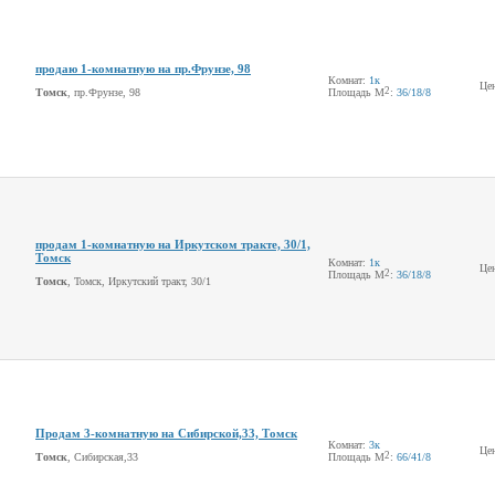
продаю 1-комнатную на пр.Фрунзе, 98
Комнат:
1к
Це
2
Томск
, пр.Фрунзе, 98
Площадь М
:
36
/18
/8
продам 1-комнатную на Иркутском тракте, 30/1,
Томск
Комнат:
1к
Це
2
Площадь М
:
36
/18
/8
Томск
, Томск, Иркутский тракт, 30/1
Продам 3-комнатную на Сибирской,33, Томск
Комнат:
3к
Це
2
Томск
, Сибирская,33
Площадь М
:
66
/41
/8