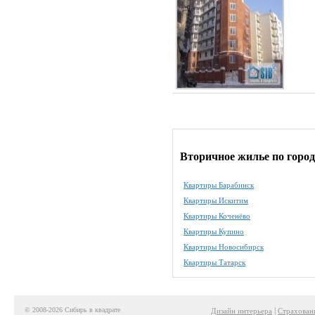
Вторичное жилье по горо
Квартиры Барабинск
Квартиры Искитим
Квартиры Коченёво
Квартиры Купино
Квартиры Новосибирск
Квартиры Татарск
© 2008-2026 Сибирь в квадрате
|
Дизайн интерьера
Страхован