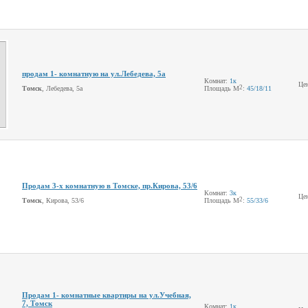
продам 1- комнатную на ул.Лебедева, 5а
Комнат:
1к
Це
2
Томск
, Лебедева, 5а
Площадь М
:
45
/18
/11
Продам 3-х комнатную в Томске, пр.Кирова, 53/6
Комнат:
3к
Це
2
Томск
, Кирова, 53/6
Площадь М
:
55
/33
/6
Продам 1- комнатные квартиры на ул.Учебная,
7, Томск
Комнат:
1к