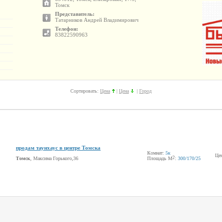
Томск
Представитель:
Татарников Андрей Владимирович
Телефон:
83822590963
Сортировать:
Цена
|
Цена
|
Город
продам таунхаус в центре Томска
Комнат:
5к
Це
2
Томск
, Максима Горького,36
Площадь М
:
300
/170
/25