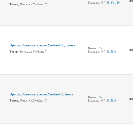
Це
2
Площадь М
:
48.8
/21
/10
Томск
, Томск, ул.Учебная, 7
Продам 2-комнатную на Учебной,7 , Томск
Комнат:
2к
Це
2
Тогур
, Томск, ул.Учебная, 7
Площадь М
:
62
/33
/9
Продам 3-комнатную на Учебной,7 Томск
Комнат:
3к
Це
2
Томск
, Томск, ул.Учебная, 7
Площадь М
:
93
/53
/9