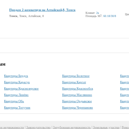
Продам 2-комнатную на Алтайской,8, Томск
Комнат:
2к
Це
2
Томск
, Томск, Алтайская, 8
Площадь М
:
60.18
/30
/8
дам
Квартиры Бердск
Квартиры Болотное
Кварт
Квартиры Карасук
Квартиры Каргат
Кварт
Квартиры Краснозерское
Квартиры Краснообск
Кварт
Квартиры Линёво
Квартиры Маслянино
Кварт
Квартиры Обь
Квартиры Ордынское
Кварт
Квартиры Тогучин
Квартиры Черепаново
Кварт
|
|
|
|
ие недвижимости
Законодательство
Зарубежная недвижимость
Земельные участки
Ремо