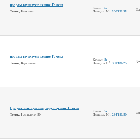
продам таунхаус в центре Томска
Комнат:
5к
Це
2
Томск
, Вешинина
Площадь М
:
300
/130
/25
продам таунхаус в центре Томска
Комнат:
5к
Це
2
Томск
, Вершинина
Площадь М
:
300
/130
/25
Продам элитную квартиру в центре Томска
Комнат:
5к
Це
2
Томск
, Белинского, 50
Площадь М
:
234
/180
/50