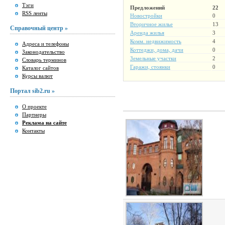
Тэги
Предложений
22
RSS ленты
Новостройки
0
Вторичное жилье
13
Справочный центр »
Аренда жилья
3
Комм. недвижимость
4
Адреса и телефоны
Коттеджи, дома, дачи
0
Законодательство
Земельные участки
2
Словарь терминов
Гаражи, стоянки
0
Каталог сайтов
Курсы валют
Портал sib2.ru »
О проекте
Партнеры
Реклама на сайте
Контакты