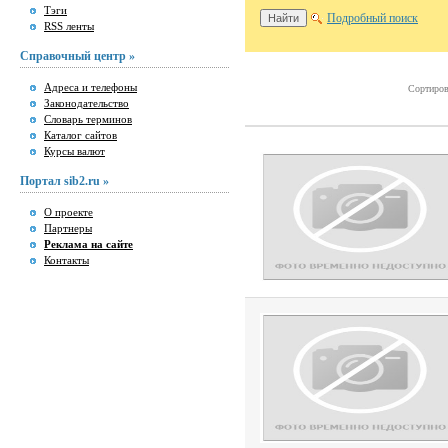
Тэги
Подробный поиск
RSS ленты
Справочный центр »
Адреса и телефоны
Сортиров
Законодательство
Словарь терминов
Каталог сайтов
Курсы валют
Портал sib2.ru »
О проекте
Партнеры
Реклама на сайте
Контакты