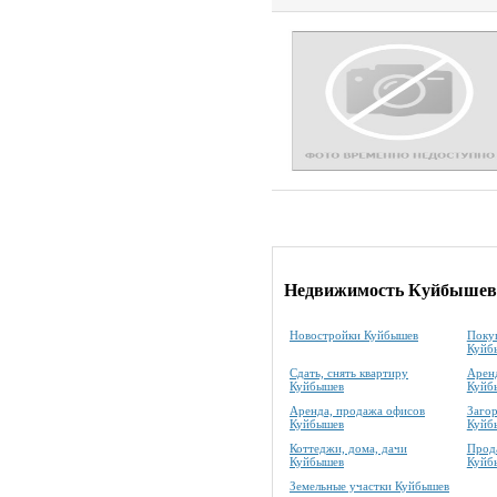
Недвижимость Куйбышев
Новостройки Куйбышев
Покуп
Куйб
Сдать, снять квартиру
Аренд
Куйбышев
Куйб
Аренда, продажа офисов
Заго
Куйбышев
Куйб
Коттеджи, дома, дачи
Прода
Куйбышев
Куйб
Земельные участки Куйбышев