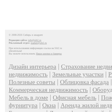
© 2008-2026 Сибирь в квадрате
Редакция сайта:
info@sib2.ru
Рекламный отдел:
market@sib2.ru
При использовании информации ссылка на Sib2.ru
обязательна!
Вы можете использовать
Наши кнопки и баннеры
|
Дизайн интерьера
Страхование недв
|
|
недвижимость
Земельные участки
Р
|
Полезные советы
Облицовка фасада
|
Коммерческая недвижимость
Оборуд
|
|
Мебель в доме
Офисная мебель
Пож
|
|
фурнитура
Окна
Аренда жилой нед