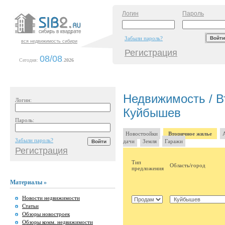
Логин
Пароль
Забыли пароль?
вся недвижимость сибири
Регистрация
08/08
Сегодня:
.
2026
Недвижимость / В
Логин:
Куйбышев
Пароль:
Новостройки
Вторичное жилье
Забыли пароль?
дачи
Земля
Гаражи
Регистрация
Тип
Область/город
предложения
Материалы »
Новости недвижимости
Статьи
Обзоры новостроек
Обзоры комм. недвижимости