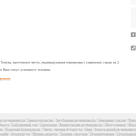
Томска, престижное место, индивидуальная планировка ( узаконена), гараж на 2
т Ваш статус успешного человека.
бранное
|
|
|
|
ие недвижимости
Законодательство
Зарубежная недвижимость
Земельные участки
Ремо
|
|
|
|
|
фасада
Собственный дом
Сантехника
Коммерческая недвижимость
Оборудование
Ипот
|
|
|
|
ль
Пожарная безопасность
Двери, дверная фурнитура
Окна
Аренда жилой недвижимос
|
|
|
|
|
изайн
Архитектура
Мнение эксперта
Техника для кухни
Проектирование
Строительст