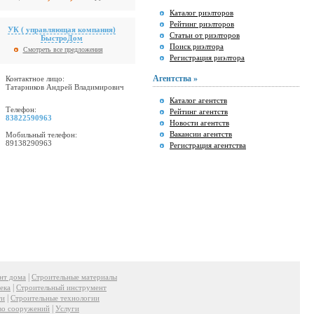
Каталог риэлторов
Рейтинг риэлторов
УК ( управляющая компания)
Статьи от риэлторов
БыстроДом
Поиск риэлтора
Смотреть все предложения
Регистрация риэлтора
Агентства »
Контактное лицо:
Татарников Андрей Владимирович
Каталог агентств
Телефон:
Рейтинг агентств
83822590963
Новости агентств
Вакансии агентств
Мобильный телефон:
89138290963
Регистрация агентства
|
нт дома
Строительные материалы
|
ека
Строительный инструмент
|
ти
Строительные технологии
|
во сооружений
Услуги