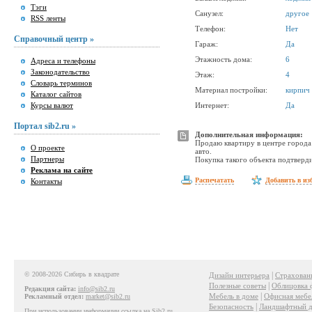
Тэги
Санузел:
другое
RSS ленты
Телефон:
Нет
Справочный центр »
Гараж:
Да
Этажность дома:
6
Адреса и телефоны
Законодательство
Этаж:
4
Словарь терминов
Материал постройки:
кирпич
Каталог сайтов
Курсы валют
Интернет:
Да
Портал sib2.ru »
Дополнительная информация:
Продаю квартиру в центре города 
О проекте
авто.
Партнеры
Покупка такого объекта подтверди
Реклама на сайте
Распечатать
Добавить в из
Контакты
© 2008-2026 Сибирь в квадрате
|
Дизайн интерьера
Страхован
|
Полезные советы
Облицовка 
Редакция сайта:
info@sib2.ru
|
Мебель в доме
Офисная мебе
Рекламный отдел:
market@sib2.ru
|
Безопасность
Ландшафтный д
При использовании информации ссылка на Sib2.ru