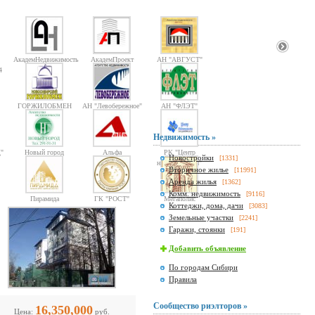
АкадемНедвижимость
АкадемПроект
АН "АВГУСТ"
4
ГОРЖИЛОБМЕН
АН "Левобережное"
АН "ФЛЭТ"
Недвижимость »
"
Новый город
Альфа
РК "Центр
Новостройки
[1331]
недвижимости"
Вторичное жилье
[11991]
Аренда жилья
[1362]
Комм. недвижимость
[9116]
Пирамида
ГК "РОСТ"
Мегаполис
Коттеджи, дома, дачи
[3083]
Земельные участки
[2241]
Гаражи, стоянки
[191]
Добавить объявление
По городам Сибири
Правила
Сообщество риэлторов »
16,350,000
Цена:
руб.