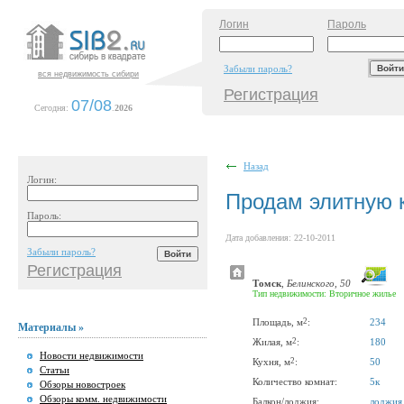
Логин
Пароль
Забыли пароль?
вся недвижимость сибири
Регистрация
07/08
Сегодня:
.
2026
Назад
Логин:
Продам элитную 
Пароль:
Дата добавления: 22-10-2011
Забыли пароль?
Регистрация
Томск
,
Белинского, 50
Тип недвижимости: Вторичное жилье
2
Площадь, м
:
234
Материалы »
2
Жилая, м
:
180
Новости недвижимости
2
Кухня, м
:
50
Статьи
Количество комнат:
5к
Обзоры новостроек
Обзоры комм. недвижимости
Балкон/лоджия:
лоджия