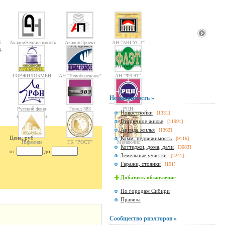
й
АкадемНедвижимость
АкадемПроект
АН "АВГУСТ"
4
ГОРЖИЛОБМЕН
АН "Левобережное"
АН "ФЛЭТ"
Недвижимость »
Русский фонд
Город 383
РЦН
Новостройки
[1331]
недвижимости
Вторичное жилье
[11991]
Аренда жилья
[1362]
Цена, руб
Комм. недвижимость
[9116]
Пирамида
ГК "РОСТ"
Мегаполис
Коттеджи, дома, дачи
[3083]
от
до
Земельные участки
[2241]
Гаражи, стоянки
[191]
Добавить объявление
По городам Сибири
Правила
Сообщество риэлторов »