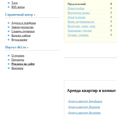
Тэги
Предложений
0
RSS ленты
Новостройки
0
Вторичное жилье
0
Справочный центр »
Аренда жилья
0
Комм. недвижимость
0
Адреса и телефоны
Коттеджи, дома, дачи
0
Законодательство
Земельные участки
0
Словарь терминов
Гаражи, стоянки
0
Каталог сайтов
Курсы валют
Портал sib2.ru »
О проекте
Партнеры
Реклама на сайте
Контакты
Аренда квартир и комнат 
Аренда квартир Барабинск
Аренда квартир Искитим
Аренда квартир Коченёво