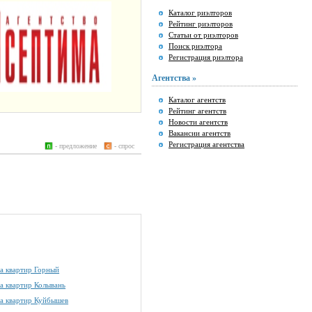
Каталог риэлторов
Рейтинг риэлторов
Статьи от риэлторов
Поиск риэлтора
Регистрация риэлтора
Агентства »
Каталог агентств
Рейтинг агентств
Новости агентств
Вакансии агентств
Регистрация агентства
- предложение
- спрос
а квартир Горный
а квартир Колывань
а квартир Куйбышев