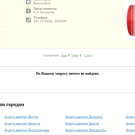
Красноярск
Представитель:
Е.А.Звонарева
Телефон:
391 2950056, 2954694
Сортировать:
Цена
|
Цена
|
Город
По Вашему запросу ничего не найдено.
по городам
Аренда квартир Бердск
Аренда квартир Болотное
Аренд
Аренда квартир Карасук
Аренда квартир Каргат
Аренд
Аренда квартир Краснозерское
Аренда квартир Краснообск
Аренд