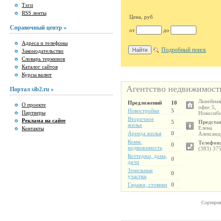
Тэги
RSS ленты
Цена, руб
Справочный центр »
от
до
Адреса и телефоны
Подробный поиск
Законодательство
Словарь терминов
Каталог сайтов
Курсы валют
Агентство недвижимос
Портал sib2.ru »
Линейная,
Предложений
10
О проекте
офис 5,
Новостройки
5
Партнеры
Новосиб
Вторичное
Реклама на сайте
5
Представ
жилье
Елена
Контакты
Аренда жилья
0
Александ
Комм.
Телефон
0
недвижимость
(383) 37
Коттеджи, дома,
0
дачи
Земельные
0
участки
Гаражи, стоянки
0
Сортиров