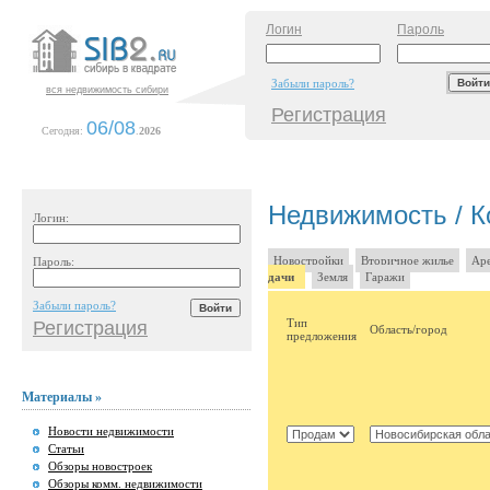
Логин
Пароль
Забыли пароль?
вся недвижимость сибири
Регистрация
06/08
Сегодня:
.
2026
Недвижимость / Ко
Логин:
Новостройки
Вторичное жилье
Аре
Пароль:
дачи
Земля
Гаражи
Забыли пароль?
Тип
Регистрация
Область/город
предложения
Материалы »
Новости недвижимости
Статьи
Обзоры новостроек
Обзоры комм. недвижимости