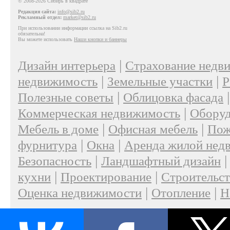
© 2008-2026 Сибирь в квадрате
Редакция сайта:
info@sib2.ru
Рекламный отдел:
market@sib2.ru
При использовании информации ссылка на Sib2.ru
обязательна!
Вы можете использовать
Наши кнопки и баннеры
|
Дизайн интерьера
Страхование недв
|
|
недвижимость
Земельные участки
Р
|
Полезные советы
Облицовка фасада
|
Коммерческая недвижимость
Оборуд
|
|
Мебель в доме
Офисная мебель
Пож
|
|
фурнитура
Окна
Аренда жилой нед
|
Безопасность
Ландшафтный дизайн
|
|
кухни
Проектирование
Строительс
|
|
Оценка недвижимости
Отопление
Н
|
О проекте