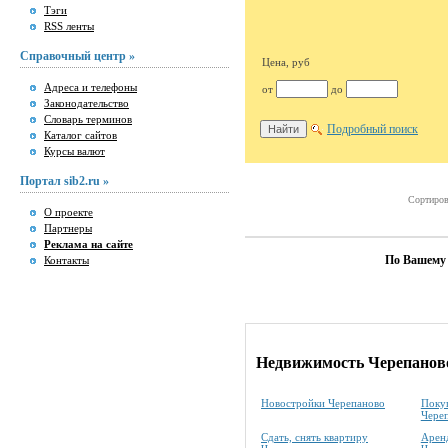
Тэги
RSS ленты
Справочный центр »
Цена, руб
Адреса и телефоны
от
до
Законодательство
Словарь терминов
Подробный поиск
Каталог сайтов
Курсы валют
Портал sib2.ru »
Сортиров
О проекте
Партнеры
Реклама на сайте
По Вашему 
Контакты
Недвижимость Черепанов
Новостройки Черепаново
Покуп
Чере
Сдать, снять квартиру
Аренд