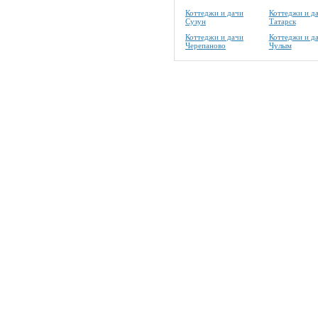
Коттеджи и дачи
Коттеджи и д
Сузун
Татарск
Коттеджи и дачи
Коттеджи и д
Черепаново
Чулым