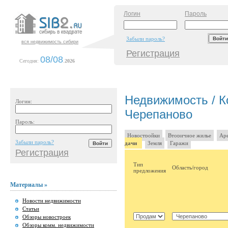
Логин
Пароль
Забыли пароль?
вся недвижимость сибири
Регистрация
08/08
Сегодня:
.
2026
Недвижимость / Ко
Логин:
Черепаново
Пароль:
Новостройки
Вторичное жилье
Аре
Забыли пароль?
дачи
Земля
Гаражи
Регистрация
Тип
Область/город
предложения
Материалы »
Новости недвижимости
Статьи
Обзоры новостроек
Обзоры комм. недвижимости