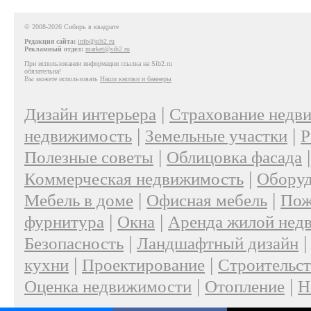
© 2008-2026 Сибирь в квадрате
Редакция сайта:
info@sib2.ru
Рекламный отдел:
market@sib2.ru
При использовании информации ссылка на Sib2.ru
обязательна!
Вы можете использовать
Наши кнопки и баннеры
|
Дизайн интерьера
Страхование недв
|
|
недвижимость
Земельные участки
Р
|
Полезные советы
Облицовка фасада
|
Коммерческая недвижимость
Оборуд
|
|
Мебель в доме
Офисная мебель
Пож
|
|
фурнитура
Окна
Аренда жилой нед
|
Безопасность
Ландшафтный дизайн
|
|
кухни
Проектирование
Строительс
|
|
Оценка недвижимости
Отопление
Н