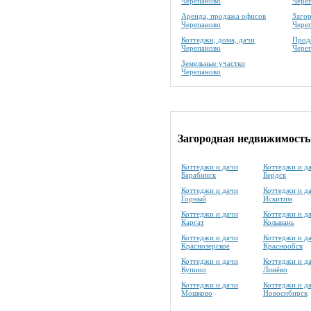
Черепаново
Чере
Аренда, продажа офисов
Заго
Черепаново
Чере
Коттеджи, дома, дачи
Прода
Черепаново
Чере
Земельные участки
Черепаново
Загородная недвижимость
Коттеджи и дачи
Коттеджи и д
Барабинск
Бердск
Коттеджи и дачи
Коттеджи и д
Горный
Искитим
Коттеджи и дачи
Коттеджи и д
Каргат
Колывань
Коттеджи и дачи
Коттеджи и д
Краснозерское
Краснообск
Коттеджи и дачи
Коттеджи и д
Купино
Линёво
Коттеджи и дачи
Коттеджи и д
Мошково
Новосибирск