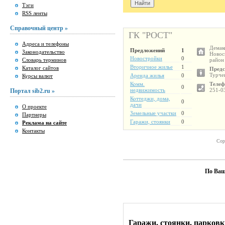
Тэги
RSS ленты
Справочный центр »
ГК "РОСТ"
Адреса и телефоны
Демако
Предложений
1
Законодательство
Новос
Новостройки
0
Словарь терминов
район
Вторичное жилье
1
Каталог сайтов
Предс
Турче
Аренда жилья
0
Курсы валют
Комм.
Телеф
0
недвижимость
251-0
Портал sib2.ru »
Коттеджи, дома,
0
дачи
О проекте
Земельные участки
0
Партнеры
Гаражи, стоянки
0
Реклама на сайте
Контакты
Сор
По Ваш
Гаражи, стоянки, парковк