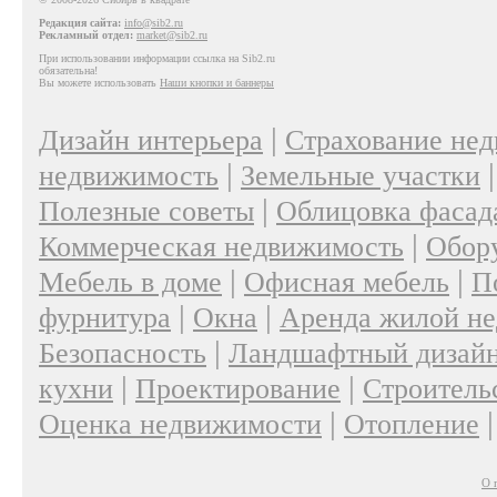
Редакция сайта:
info@sib2.ru
Рекламный отдел:
market@sib2.ru
При использовании информации ссылка на Sib2.ru
обязательна!
Вы можете использовать
Наши кнопки и баннеры
|
Дизайн интерьера
Страхование не
|
недвижимость
Земельные участки
|
Полезные советы
Облицовка фасад
|
Коммерческая недвижимость
Обор
|
|
Мебель в доме
Офисная мебель
П
|
|
фурнитура
Окна
Аренда жилой н
|
Безопасность
Ландшафтный дизай
|
|
кухни
Проектирование
Строитель
|
Оценка недвижимости
Отопление
О 