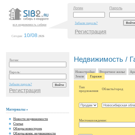
Логин
Пароль
Забыли пароль?
вся недвижимость сибири
Регистрация
10/08
Сегодня:
.
2026
Недвижимость / Га
Логин:
Новостройки
Вторичное жилье
Аре
Пароль:
Земля
Гаражи
Забыли пароль?
Тип
Область/город
Регистрация
предложения
Материалы »
Новости недвижимости
Местонахождение:
Статьи
Обзоры новостроек
Обзоры комм. недвижимости