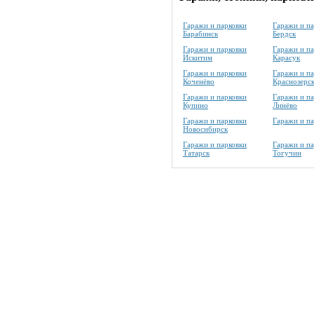
Гаражи и парковки
Гаражи и п
Барабинск
Бердск
Гаражи и парковки
Гаражи и п
Искитим
Карасук
Гаражи и парковки
Гаражи и п
Коченёво
Краснозерс
Гаражи и парковки
Гаражи и п
Купино
Линёво
Гаражи и парковки
Гаражи и п
Новосибирск
Гаражи и парковки
Гаражи и п
Татарск
Тогучин