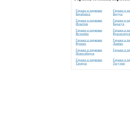
Гаражи и парковки
Гаражи и п
Барабинск
Бердск
Гаражи и парковки
Гаражи и п
Искитим
Карасук
Гаражи и парковки
Гаражи и п
Коченёво
Краснозерс
Гаражи и парковки
Гаражи и п
Купино
Линёво
Гаражи и парковки
Гаражи и п
Новосибирск
Гаражи и парковки
Гаражи и п
Татарск
Тогучин