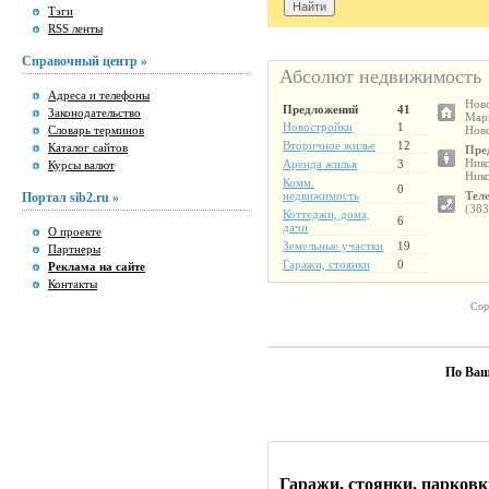
Тэги
RSS ленты
Справочный центр »
Абсолют недвижимость
Адреса и телефоны
Ново
Предложений
41
Законодательство
Марк
Новостройки
1
Словарь терминов
Нов
Вторичное жилье
12
Каталог сайтов
Пре
Нико
Аренда жилья
3
Курсы валют
Ник
Комм.
0
недвижимость
Тел
Портал sib2.ru »
(383
Коттеджи, дома,
6
дачи
О проекте
Земельные участки
19
Партнеры
Гаражи, стоянки
0
Реклама на сайте
Контакты
Сор
По Ваш
Гаражи, стоянки, парковк