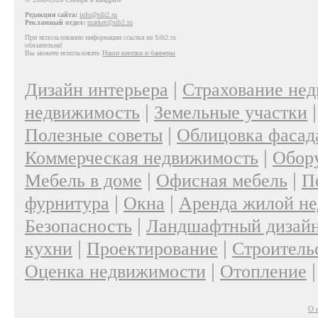
Редакция сайта:
info@sib2.ru
Рекламный отдел:
market@sib2.ru
При использовании информации ссылка на Sib2.ru
обязательна!
Вы можете использовать
Наши кнопки и баннеры
|
Дизайн интерьера
Страхование не
|
недвижимость
Земельные участки
|
Полезные советы
Облицовка фасад
|
Коммерческая недвижимость
Обор
|
|
Мебель в доме
Офисная мебель
П
|
|
фурнитура
Окна
Аренда жилой н
|
Безопасность
Ландшафтный дизай
|
|
кухни
Проектирование
Строитель
|
Оценка недвижимости
Отопление
О 