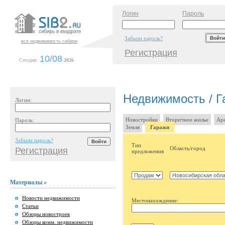
Логин
Пароль
Забыли пароль?
вся недвижимость сибири
Регистрация
10/08
Сегодня:
.
2026
Недвижимость / Га
Логин:
Новостройки
Вторичное жилье
Аре
Пароль:
Земля
Гаражи
Забыли пароль?
Тип
Область/город
Регистрация
предложения
Материалы »
Новости недвижимости
Местонахождение:
Статьи
Обзоры новостроек
Обзоры комм. недвижимости