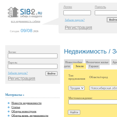
Логин
Пароль
Забыли пароль?
вся недвижимость сибири
Регистрация
09/08
Сегодня:
.
2026
Недвижимость / З
Логин:
Новостройки
Вторичное жилье
Аре
Пароль:
дачи
Земля
Гаражи
Забыли пароль?
Тип
Область/город
Регистрация
предложения
Материалы »
Местонахождение:
Новости недвижимости
Статьи
Обзоры новостроек
Обзоры комм. недвижимости