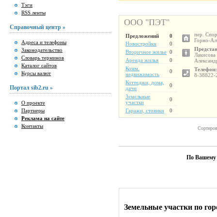
Тэги
RSS ленты
ООО "ПЭТ"
Справочный центр »
пер. Спор
Предложений
0
Горно-Ал
Адреса и телефоны
Новостройки
0
Представ
Законодательство
Вторичное жилье
0
Лакисова
Словарь терминов
Аренда жилья
0
Александ
Каталог сайтов
Комм.
Телефон:
0
Курсы валют
недвижимость
8-38822-
Коттеджи, дома,
0
Портал sib2.ru »
дачи
Земельные
0
участки
О проекте
Партнеры
Гаражи, стоянки
0
Реклама на сайте
Контакты
Сортиров
По Вашему 
Земельные участки по го