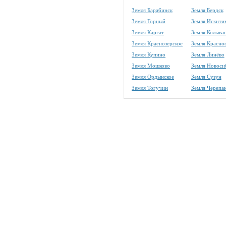
Земля Барабинск
Земля Бердск
Земля Горный
Земля Искити
Земля Каргат
Земля Колыва
Земля Краснозерское
Земля Красно
Земля Купино
Земля Линёво
Земля Мошково
Земля Новоси
Земля Ордынское
Земля Сузун
Земля Тогучин
Земля Черепа