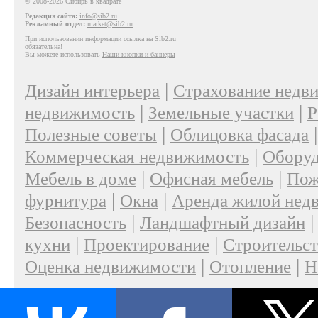
© 2008-2026 Сибирь в квадрате
Редакция сайта:
info@sib2.ru
Рекламный отдел:
market@sib2.ru
При использовании информации ссылка на Sib2.ru
обязательна!
Вы можете использовать
Наши кнопки и баннеры
|
Дизайн интерьера
Страхование недв
|
|
недвижимость
Земельные участки
Р
|
Полезные советы
Облицовка фасада
|
Коммерческая недвижимость
Оборуд
|
|
Мебель в доме
Офисная мебель
Пож
|
|
фурнитура
Окна
Аренда жилой нед
|
Безопасность
Ландшафтный дизайн
|
|
кухни
Проектирование
Строительс
|
|
Оценка недвижимости
Отопление
Н
|
О проекте