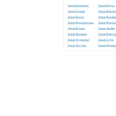
Земля Барабинск
Земля Бердск
Земля Горный
Земля Искити
Земля Каргат
Земля Колыва
Земля Краснозерское
Земля Красно
Земля Купино
Земля Линёво
Земля Мошково
Земля Новоси
Земля Ордынское
Земля Сузун
Земля Тогучин
Земля Черепа