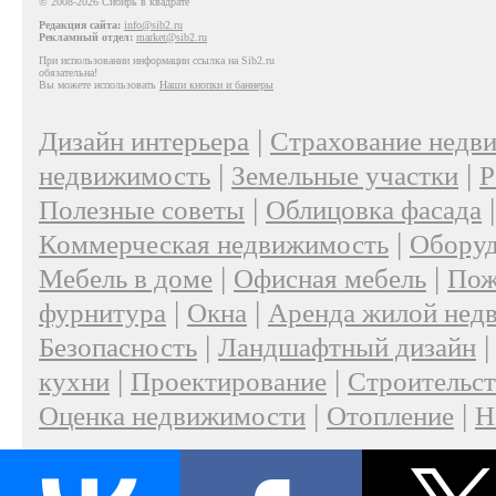
© 2008-2026 Сибирь в квадрате
Редакция сайта:
info@sib2.ru
Рекламный отдел:
market@sib2.ru
При использовании информации ссылка на Sib2.ru
обязательна!
Вы можете использовать
Наши кнопки и баннеры
|
Дизайн интерьера
Страхование недв
|
|
недвижимость
Земельные участки
Р
|
Полезные советы
Облицовка фасада
|
Коммерческая недвижимость
Оборуд
|
|
Мебель в доме
Офисная мебель
Пож
|
|
фурнитура
Окна
Аренда жилой нед
|
Безопасность
Ландшафтный дизайн
|
|
кухни
Проектирование
Строительс
|
|
Оценка недвижимости
Отопление
Н
|
О проекте