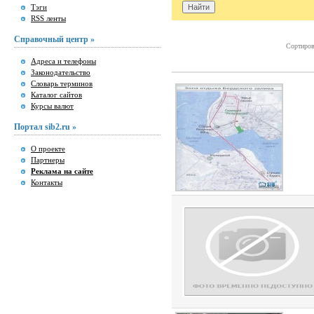
Тэги
RSS ленты
Справочный центр »
Сортиров
Адреса и телефоны
Законодательство
Словарь терминов
Каталог сайтов
Курсы валют
Портал sib2.ru »
О проекте
Партнеры
Реклама на сайте
Контакты