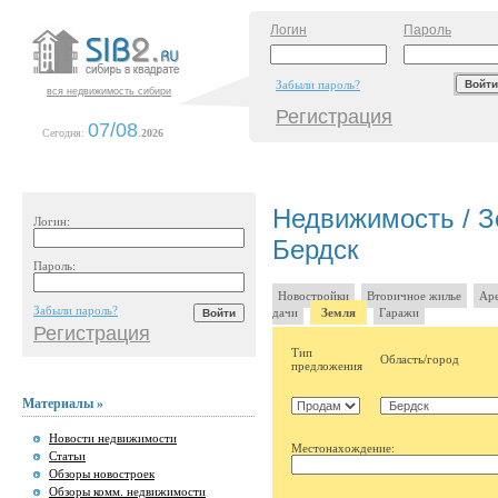
Логин
Пароль
Забыли пароль?
вся недвижимость сибири
Регистрация
07/08
Сегодня:
.
2026
Недвижимость / З
Логин:
Бердск
Пароль:
Новостройки
Вторичное жилье
Аре
Забыли пароль?
дачи
Земля
Гаражи
Регистрация
Тип
Область/город
предложения
Материалы »
Новости недвижимости
Местонахождение:
Статьи
Обзоры новостроек
Обзоры комм. недвижимости