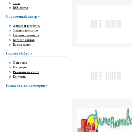
Тэги
RSS ленты
Справочный центр »
Адреса и телефоны
Законодательство
Словарь терминов
Каталог сайтов
Курсы валют
Портал sib2.ru »
О проекте
Партнеры
Реклама на сайте
Контакты
Новые статьи категории »