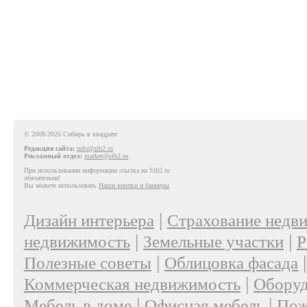
© 2008-2026 Сибирь в квадрате
Редакция сайта:
info@sib2.ru
Рекламный отдел:
market@sib2.ru
При использовании информации ссылка на Sib2.ru
обязательна!
Вы можете использовать
Наши кнопки и баннеры
|
Дизайн интерьера
Страхование недв
|
|
недвижимость
Земельные участки
Р
|
Полезные советы
Облицовка фасада
|
Коммерческая недвижимость
Оборуд
|
|
Мебель в доме
Офисная мебель
Пож