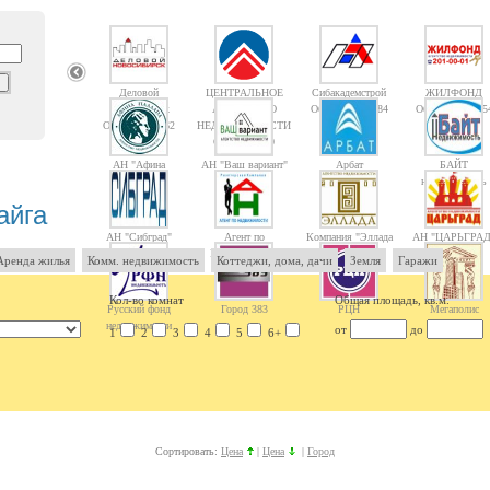
Деловой
ЦЕНТРАЛЬНОЕ
Сибакадемстрой
ЖИЛФОНД
Новосибирск
АГЕНТСТВО
Объектов: 10084
Объектов: 1475
Объектов: 1362
НЕДВИЖИМОСТИ
Объектов: 10
АН "Афина
АН "Ваш вариант"
Арбат
БАЙТ
Паллада"
недвижимость
айга
АН "Сибград"
Агент по
Компания "Эллада
АН "ЦАРЬГРАД
Недвижимости
2000"
Аренда жилья
Комм. недвижимость
Коттеджи, дома, дачи
Земля
Гаражи
Кол-во комнат
Общая площадь, кв.м.
Русский фонд
Город 383
РЦН
Мегаполис
недвижимости
от
до
1
2
3
4
5
6+
Сортировать:
Цена
|
Цена
|
Город