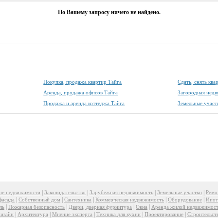
По Вашему запросу ничего не найдено.
Покупка, продажа квартир Тайга
Сдать, снять ква
Аренда, продажа офисов Тайга
Загородная нед
Продажа и аренда коттеджа Тайга
Земельные участ
|
|
|
|
ие недвижимости
Законодательство
Зарубежная недвижимость
Земельные участки
Ремо
|
|
|
|
|
фасада
Собственный дом
Сантехника
Коммерческая недвижимость
Оборудование
Ипот
|
|
|
|
ль
Пожарная безопасность
Двери, дверная фурнитура
Окна
Аренда жилой недвижимос
|
|
|
|
|
изайн
Архитектура
Мнение эксперта
Техника для кухни
Проектирование
Строительст