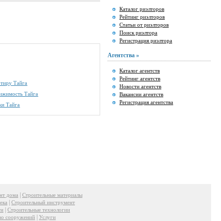
Каталог риэлторов
Рейтинг риэлторов
Статьи от риэлторов
Поиск риэлтора
Регистрация риэлтора
Агентства »
Каталог агентств
Рейтинг агентств
ртиру Тайга
Новости агентств
вижимость Тайга
Вакансии агентств
Регистрация агентства
ки Тайга
|
нт дома
Строительные материалы
|
ека
Строительный инструмент
|
ти
Строительные технологии
|
во сооружений
Услуги