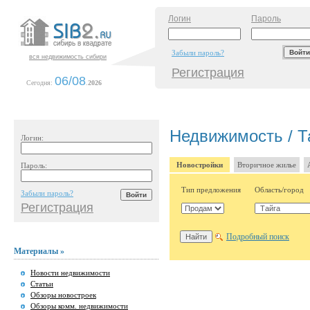
Логин
Пароль
Забыли пароль?
вся недвижимость сибири
Регистрация
06/08
Сегодня:
.
2026
Недвижимость / Т
Логин:
Новостройки
Вторичное жилье
Пароль:
Тип предложения
Область/город
Забыли пароль?
Регистрация
Подробный поиск
Материалы »
Новости недвижимости
Статьи
Обзоры новостроек
Обзоры комм. недвижимости