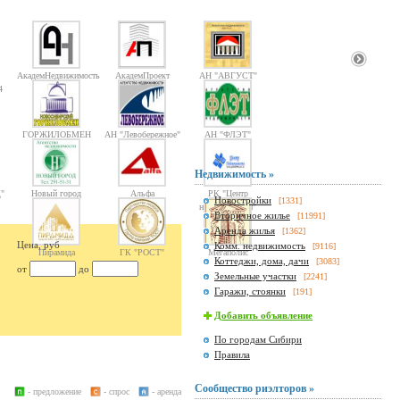
АкадемНедвижимость
АкадемПроект
АН "АВГУСТ"
4
ГОРЖИЛОБМЕН
АН "Левобережное"
АН "ФЛЭТ"
Недвижимость »
"
Новый город
Альфа
РК "Центр
Новостройки
[1331]
недвижимости"
Вторичное жилье
[11991]
Аренда жилья
[1362]
Цена, руб
Комм. недвижимость
[9116]
Пирамида
ГК "РОСТ"
Мегаполис
Коттеджи, дома, дачи
[3083]
от
до
Земельные участки
[2241]
Гаражи, стоянки
[191]
Добавить объявление
По городам Сибири
Правила
Сообщество риэлторов »
- предложение
- спрос
- аренда