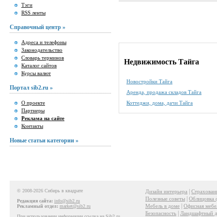
Тэги
RSS ленты
Справочный центр »
Адреса и телефоны
Законодательство
Словарь терминов
Недвижимость Тайга
Каталог сайтов
Курсы валют
Новостройки Тайга
Портал sib2.ru »
Аренда, продажа складов Тайга
О проекте
Коттеджи, дома, дачи Тайга
Партнеры
Реклама на сайте
Контакты
Новые статьи категории »
© 2008-2026 Сибирь в квадрате
|
Дизайн интерьера
Страхован
|
Полезные советы
Облицовка 
Редакция сайта:
info@sib2.ru
|
Мебель в доме
Офисная мебе
Рекламный отдел:
market@sib2.ru
|
Безопасность
Ландшафтный д
При использовании информации ссылка на Sib2.ru