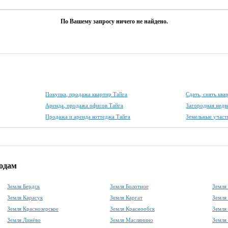
По Вашему запросу ничего не найдено.
Покупка, продажа квартир Тайга
Сдать, снять ква
Аренда, продажа офисов Тайга
Загородная нед
Продажа и аренда коттеджа Тайга
Земельные участ
родам
Земля Бердск
Земля Болотное
Земля
Земля Карасук
Земля Каргат
Земля
Земля Краснозерское
Земля Краснообск
Земля
Земля Линёво
Земля Маслянино
Земля