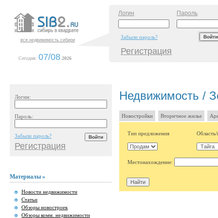
Логин
Пароль
Забыли пароль?
вся недвижимость сибири
Регистрация
07/08
Сегодня:
.
2026
Недвижимость / З
Логин:
Новостройки
Вторичное жилье
Аре
Пароль:
Тип предложения
Область/
Забыли пароль?
Регистрация
Местонахождение:
Материалы »
Новости недвижимости
Статьи
Обзоры новостроек
Обзоры комм. недвижимости