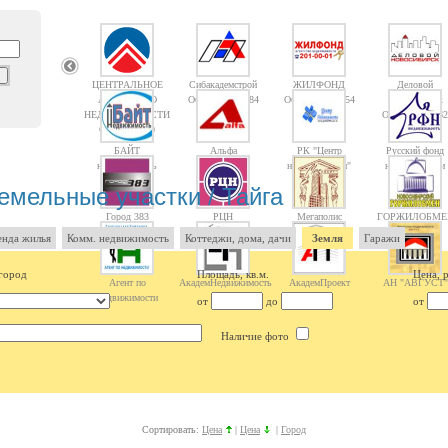
ЦЕНТРАЛЬНОЕ
Сибакадемстрой
ЖИЛФОНД
Деловой
АГЕНТСТВО
Объектов: 10084
Объектов: 14754
Новосибирск
НЕДВИЖИМОСТИ
Объектов: 1362
Объектов: 10
БАЙТ
Альфа
РК "Центр
Русский фонд
недвижимость
недвижимости"
недвижимости
емельные участки / Тайга
Город 383
РЦН
Мегаполис
ГОРЖИЛОБМЕ
нда жилья
Комм. недвижимость
Коттеджи, дома, дачи
Земля
Гаражи
город
Площадь, кв.м.
Цена, 
Агент по
АкадемНедвижимость
АкадемПроект
АН "АВГУСТ"
Недвижимости
от
до
от
Наличие фото
Сортировать:
Цена
|
Цена
|
Город