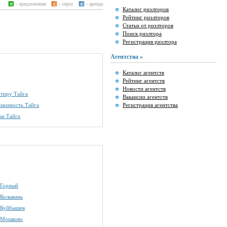
- предложение
- спрос
- аренда
Каталог риэлторов
Рейтинг риэлторов
Статьи от риэлторов
Поиск риэлтора
Регистрация риэлтора
Агентства »
Каталог агентств
Рейтинг агентств
Новости агентств
ртиру Тайга
Вакансии агентств
вижимость Тайга
Регистрация агентства
ки Тайга
 Горный
 Колывань
 Куйбышев
 Мошково