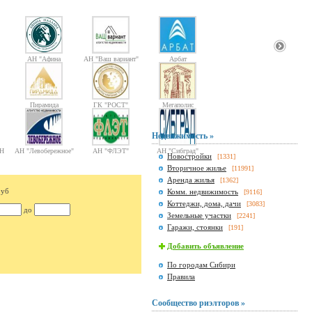
АН "Афина
АН "Ваш вариант"
Арбат
Паллада"
Пирамида
ГК "РОСТ"
Мегаполис
Недвижимость »
Н
АН "Левобережное"
АН "ФЛЭТ"
АН "Сибград"
Новостройки
[1331]
Вторичное жилье
[11991]
Аренда жилья
[1362]
руб
Комм. недвижимость
[9116]
Коттеджи, дома, дачи
[3083]
до
Земельные участки
[2241]
Гаражи, стоянки
[191]
Добавить объявление
По городам Сибири
Правила
Сообщество риэлторов »