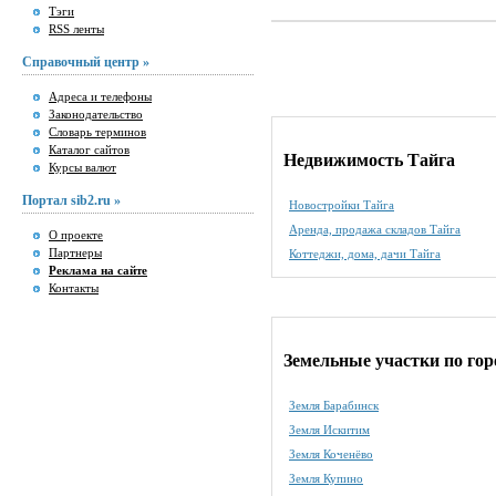
Тэги
RSS ленты
Справочный центр »
Адреса и телефоны
Законодательство
Словарь терминов
Каталог сайтов
Недвижимость Тайга
Курсы валют
Портал sib2.ru »
Новостройки Тайга
Аренда, продажа складов Тайга
О проекте
Партнеры
Коттеджи, дома, дачи Тайга
Реклама на сайте
Контакты
Земельные участки по го
Земля Барабинск
Земля Искитим
Земля Коченёво
Земля Купино