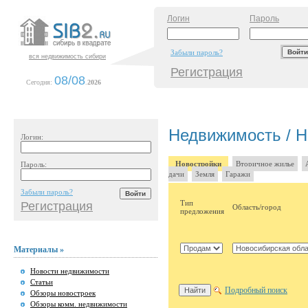
Логин
Пароль
Забыли пароль?
вся недвижимость сибири
Регистрация
08/08
Сегодня:
.
2026
Недвижимость / Н
Логин:
Новостройки
Вторичное жилье
Пароль:
дачи
Земля
Гаражи
Забыли пароль?
Тип
Регистрация
Область/город
предложения
Материалы »
Новости недвижимости
Статьи
Подробный поиск
Обзоры новостроек
Обзоры комм. недвижимости