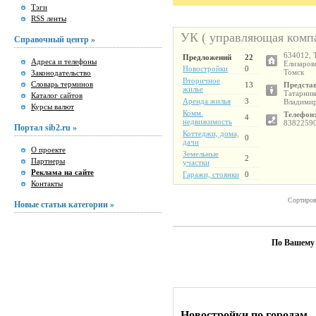
Тэги
RSS ленты
УК ( управляющая комп
Справочный центр »
634012, 
Предложений
22
Адреса и телефоны
Елизаров
Новостройки
0
Томск
Законодательство
Вторичное
Словарь терминов
13
Представ
жилье
Татарник
Каталог сайтов
Аренда жилья
3
Владими
Курсы валют
Комм.
Телефон
4
недвижимость
8382259
Портал sib2.ru »
Коттеджи, дома,
0
дачи
О проекте
Земельные
2
Партнеры
участки
Реклама на сайте
Гаражи, стоянки
0
Контакты
Сортиров
Новые статьи категории »
По Вашему 
Новостройки по городам