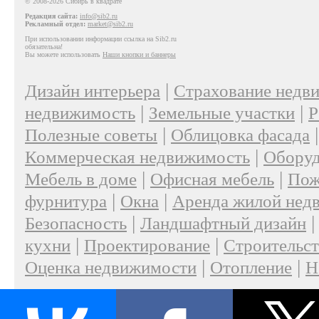
© 2008-2026 Сибирь в квадрате
Редакция сайта:
info@sib2.ru
Рекламный отдел:
market@sib2.ru
При использовании информации ссылка на Sib2.ru
обязательна!
Вы можете использовать
Наши кнопки и баннеры
|
Дизайн интерьера
Страхование недв
|
|
недвижимость
Земельные участки
Р
|
Полезные советы
Облицовка фасада
|
Коммерческая недвижимость
Оборуд
|
|
Мебель в доме
Офисная мебель
Пож
|
|
фурнитура
Окна
Аренда жилой нед
|
Безопасность
Ландшафтный дизайн
|
|
кухни
Проектирование
Строительс
|
|
Оценка недвижимости
Отопление
Н
|
О проекте