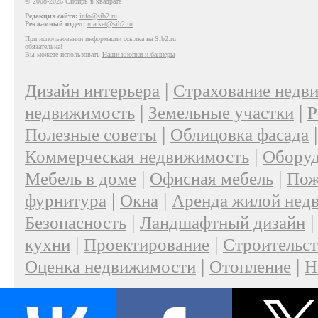
© 2008-2026 Сибирь в квадрате
Редакция сайта:
info@sib2.ru
Рекламный отдел:
market@sib2.ru
При использовании информации ссылка на Sib2.ru
обязательна!
Вы можете использовать
Наши кнопки и баннеры
|
Дизайн интерьера
Страхование недв
|
|
недвижимость
Земельные участки
Р
|
Полезные советы
Облицовка фасада
|
Коммерческая недвижимость
Оборуд
|
|
Мебель в доме
Офисная мебель
Пож
|
|
фурнитура
Окна
Аренда жилой нед
|
Безопасность
Ландшафтный дизайн
|
|
кухни
Проектирование
Строительс
|
|
Оценка недвижимости
Отопление
Н
|
О проекте