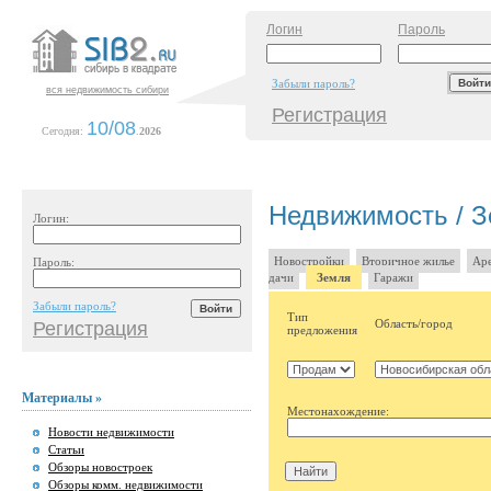
Логин
Пароль
Забыли пароль?
вся недвижимость сибири
Регистрация
10/08
Сегодня:
.
2026
Недвижимость / З
Логин:
Новостройки
Вторичное жилье
Аре
Пароль:
дачи
Земля
Гаражи
Забыли пароль?
Тип
Область/город
Регистрация
предложения
Материалы »
Местонахождение:
Новости недвижимости
Статьи
Обзоры новостроек
Обзоры комм. недвижимости