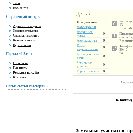
Тэги
RSS ленты
Дельта
Справочный центр »
ул. Геоде
Предложений
10
13,
Адреса и телефоны
Новостройки
10
Новосиб
Законодательство
Вторичное
0
Представ
Словарь терминов
жилье
Cкипа Се
Каталог сайтов
Аренда жилья
0
Владими
Курсы валют
Комм.
Телефон
0
недвижимость
304-04-4
34
Портал sib2.ru »
Коттеджи, дома,
0
дачи
Земельные
О проекте
0
участки
Партнеры
Гаражи, стоянки
0
Реклама на сайте
Контакты
Сортиров
Новые статьи категории »
По Вашему 
Земельные участки по го