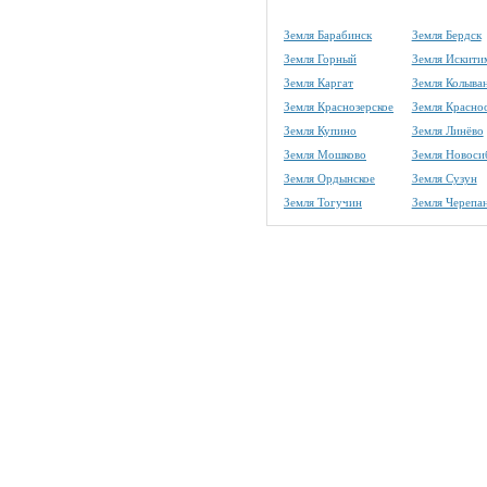
Земля Барабинск
Земля Бердск
Земля Горный
Земля Искити
Земля Каргат
Земля Колыва
Земля Краснозерское
Земля Красно
Земля Купино
Земля Линёво
Земля Мошково
Земля Новоси
Земля Ордынское
Земля Сузун
Земля Тогучин
Земля Черепа