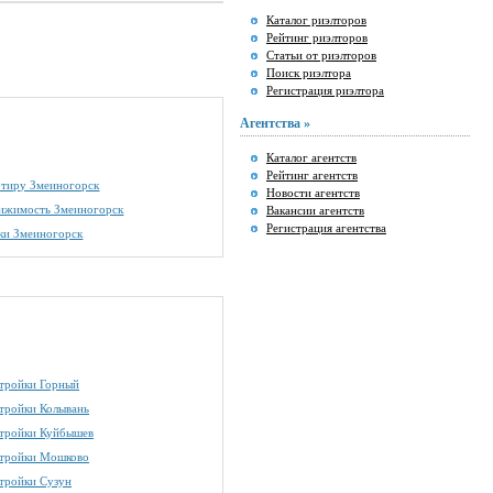
Каталог риэлторов
Рейтинг риэлторов
Статьи от риэлторов
Поиск риэлтора
Регистрация риэлтора
Агентства »
Каталог агентств
Рейтинг агентств
артиру Змеиногорск
Новости агентств
вижимость Змеиногорск
Вакансии агентств
Регистрация агентства
ки Змеиногорск
тройки Горный
тройки Колывань
тройки Куйбышев
тройки Мошково
тройки Сузун