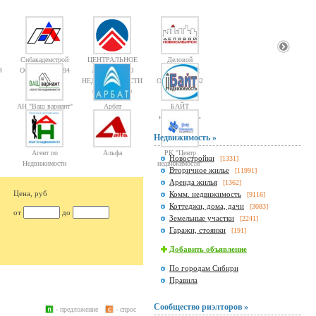
Сибакадемстрой
ЦЕНТРАЛЬНОЕ
Деловой
4
Объектов: 10084
АГЕНТСТВО
Новосибирск
НЕДВИЖИМОСТИ
Объектов: 1362
Объектов: 10
АН "Ваш вариант"
Арбат
БАЙТ
недвижимость
Недвижимость »
Агент по
Альфа
РК "Центр
Новостройки
[1331]
Недвижимости
недвижимости"
Вторичное жилье
[11991]
Аренда жилья
[1362]
Цена, руб
Комм. недвижимость
[9116]
Коттеджи, дома, дачи
[3083]
от
до
Земельные участки
[2241]
Гаражи, стоянки
[191]
Добавить объявление
По городам Сибири
Правила
Сообщество риэлторов »
- предложение
- спрос