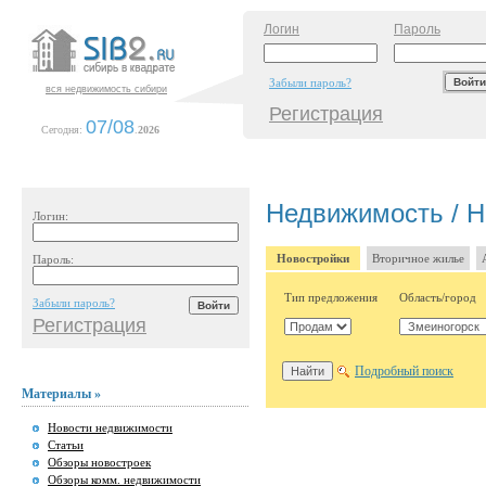
Логин
Пароль
Забыли пароль?
вся недвижимость сибири
Регистрация
07/08
Сегодня:
.
2026
Недвижимость / Н
Логин:
Новостройки
Вторичное жилье
Пароль:
Тип предложения
Область/город
Забыли пароль?
Регистрация
Подробный поиск
Материалы »
Новости недвижимости
Статьи
Обзоры новостроек
Обзоры комм. недвижимости