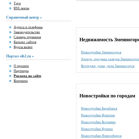
Тэги
RSS ленты
Справочный центр »
Адреса и телефоны
Законодательство
Словарь терминов
Недвижимость Змеиногор
Каталог сайтов
Курсы валют
Новостройки Змеиногорск
Портал sib2.ru »
Аренда, продажа складов Змеиногорс
О проекте
Коттеджи, дома, дачи Змеиногорск
Партнеры
Реклама на сайте
Контакты
Новостройки по городам
Новостройки Барабинск
Новостройки Искитим
Новостройки Коченёво
Новостройки Купино
Новостройки Новосибирск