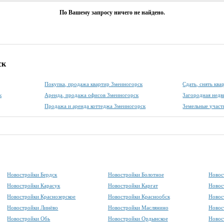
По Вашему запросу ничего не найдено.
ск
Покупка, продажа квартир Змеиногорск
Сдать, снять кв
к
Аренда, продажа офисов Змеиногорск
Загородная нед
Продажа и аренда коттеджа Змеиногорск
Земельные участ
Новостройки Бердск
Новостройки Болотное
Новос
Новостройки Карасук
Новостройки Каргат
Новос
Новостройки Краснозерское
Новостройки Краснообск
Новос
Новостройки Линёво
Новостройки Маслянино
Новос
Новостройки Обь
Новостройки Ордынское
Новос