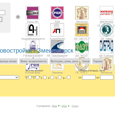
Город 383
РЦН
Мегаполис
ЖИЛФОНД
Объектов: 1475
АкадемНедвижимость
АкадемПроект
АН "АВГУСТ"
АН "Афина
Паллада"
овостройки / Змеиногорск
ГОРЖИЛОБМЕН
АН "Левобережное"
АН "ФЛЭТ"
АН "Сибград"
Аренда жилья
Комм. недвижимость
Коттеджи, дома, дачи
Земля
Гаражи
Кол-во комнат
Общая площадь, кв.м.
Русский фонд
Пирамида
ГК "РОСТ"
Мегаполис
недвижимости
от
до
1
2
3
4
5
6+
Сортировать:
Цена
|
Цена
|
Город