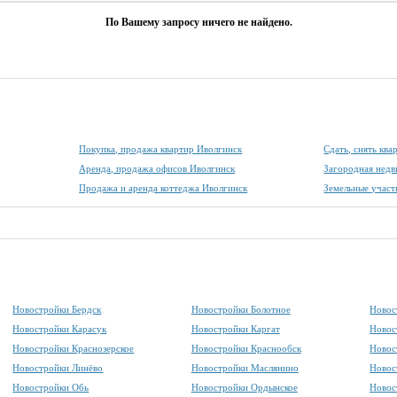
По Вашему запросу ничего не найдено.
Покупка, продажа квартир Иволгинск
Сдать, снять кв
Аренда, продажа офисов Иволгинск
Загородная нед
Продажа и аренда коттеджа Иволгинск
Земельные участ
Новостройки Бердск
Новостройки Болотное
Новос
Новостройки Карасук
Новостройки Каргат
Новос
Новостройки Краснозерское
Новостройки Краснообск
Новос
Новостройки Линёво
Новостройки Маслянино
Новос
Новостройки Обь
Новостройки Ордынское
Новос