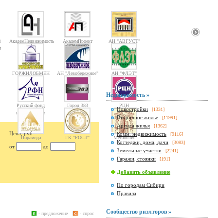
й
АкадемНедвижимость
АкадемПроект
АН "АВГУСТ"
4
ГОРЖИЛОБМЕН
АН "Левобережное"
АН "ФЛЭТ"
Недвижимость »
Русский фонд
Город 383
РЦН
Новостройки
[1331]
недвижимости
Вторичное жилье
[11991]
Аренда жилья
[1362]
Цена, руб
Комм. недвижимость
[9116]
Пирамида
ГК "РОСТ"
Мегаполис
Коттеджи, дома, дачи
[3083]
от
до
Земельные участки
[2241]
Гаражи, стоянки
[191]
Добавить объявление
По городам Сибири
Правила
Сообщество риэлторов »
- предложение
- спрос