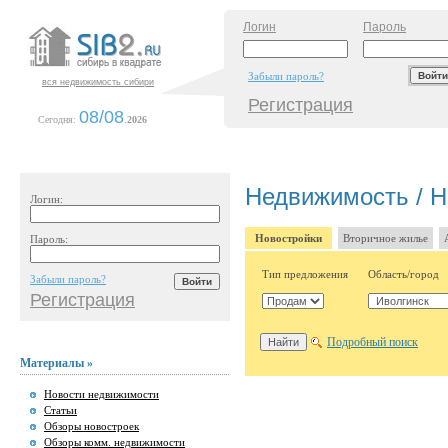
Логин
Пароль
Забыли пароль?
вся недвижимость сибири
Регистрация
08/08
Сегодня:
.
2026
Недвижимость / Н
Логин:
Новостройки
Вторичное жилье
Пароль:
Тип предложения
Область/город
Забыли пароль?
Регистрация
Подробный поиск
Материалы »
Новости недвижимости
Статьи
Обзоры новостроек
Обзоры комм. недвижимости