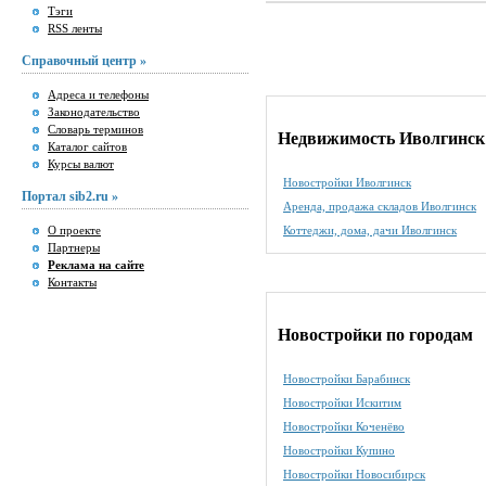
Тэги
RSS ленты
Справочный центр »
Адреса и телефоны
Законодательство
Словарь терминов
Недвижимость Иволгинск
Каталог сайтов
Курсы валют
Новостройки Иволгинск
Портал sib2.ru »
Аренда, продажа складов Иволгинск
О проекте
Коттеджи, дома, дачи Иволгинск
Партнеры
Реклама на сайте
Контакты
Новостройки по городам
Новостройки Барабинск
Новостройки Искитим
Новостройки Коченёво
Новостройки Купино
Новостройки Новосибирск