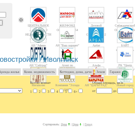
ЦЕНТРАЛЬНОЕ
ЖИЛФОНД
Деловой
Сибакадемстро
АГЕНТСТВО
Объектов: 14754
Новосибирск
Объектов: 1008
НЕДВИЖИМОСТИ
Объектов: 1362
Объектов: 10
АН "Афина
АН "Ваш вариант"
Арбат
БАЙТ
Паллада"
недвижимость
овостройки / Иволгинск
АН "Сибград"
Агент по
Альфа
РК "Центр
Недвижимости
недвижимости"
Аренда жилья
Комм. недвижимость
Коттеджи, дома, дачи
Земля
Гаражи
Кол-во комнат
Общая площадь, кв.м.
Мегаполис
Компания "Эллада
АН "ЦАРЬГРАД"
Новый город
2000"
от
до
1
2
3
4
5
6+
Сортировать:
Цена
|
Цена
|
Город