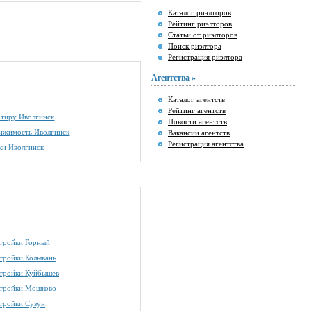
Каталог риэлторов
Рейтинг риэлторов
Статьи от риэлторов
Поиск риэлтора
Регистрация риэлтора
Агентства »
Каталог агентств
Рейтинг агентств
артиру Иволгинск
Новости агентств
вижимость Иволгинск
Вакансии агентств
Регистрация агентства
ки Иволгинск
тройки Горный
тройки Колывань
тройки Куйбышев
тройки Мошково
тройки Сузун