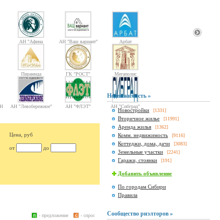
АН "Афина
АН "Ваш вариант"
Арбат
Паллада"
Пирамида
ГК "РОСТ"
Мегаполис
Недвижимость »
Н
АН "Левобережное"
АН "ФЛЭТ"
АН "Сибград"
Новостройки
[1331]
Вторичное жилье
[11991]
Аренда жилья
[1362]
Цена, руб
Комм. недвижимость
[9116]
Коттеджи, дома, дачи
[3083]
от
до
Земельные участки
[2241]
Гаражи, стоянки
[191]
Добавить объявление
По городам Сибири
Правила
Сообщество риэлторов »
- предложение
- спрос