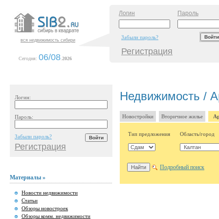
Логин
Пароль
Забыли пароль?
вся недвижимость сибири
Регистрация
06/08
Сегодня:
.
2026
Недвижимость / А
Логин:
Новостройки
Вторичное жилье
Ар
Пароль:
Тип предложения
Область/город
Забыли пароль?
Регистрация
Подробный поиск
Материалы »
Новости недвижимости
Статьи
Обзоры новостроек
Обзоры комм. недвижимости