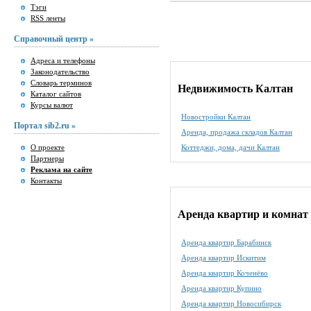
Тэги
RSS ленты
Справочный центр »
Адреса и телефоны
Законодательство
Словарь терминов
Недвижимость Калтан
Каталог сайтов
Курсы валют
Новостройки Калтан
Портал sib2.ru »
Аренда, продажа складов Калтан
О проекте
Коттеджи, дома, дачи Калтан
Партнеры
Реклама на сайте
Контакты
Аренда квартир и комнат 
Аренда квартир Барабинск
Аренда квартир Искитим
Аренда квартир Коченёво
Аренда квартир Купино
Аренда квартир Новосибирск