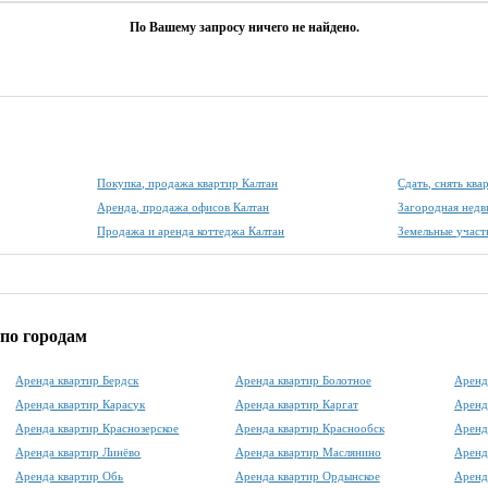
По Вашему запросу ничего не найдено.
Покупка, продажа квартир Калтан
Сдать, снять ква
Аренда, продажа офисов Калтан
Загородная недв
Продажа и аренда коттеджа Калтан
Земельные участ
по городам
Аренда квартир Бердск
Аренда квартир Болотное
Аренд
Аренда квартир Карасук
Аренда квартир Каргат
Аренд
Аренда квартир Краснозерское
Аренда квартир Краснообск
Аренд
Аренда квартир Линёво
Аренда квартир Маслянино
Аренд
Аренда квартир Обь
Аренда квартир Ордынское
Аренд