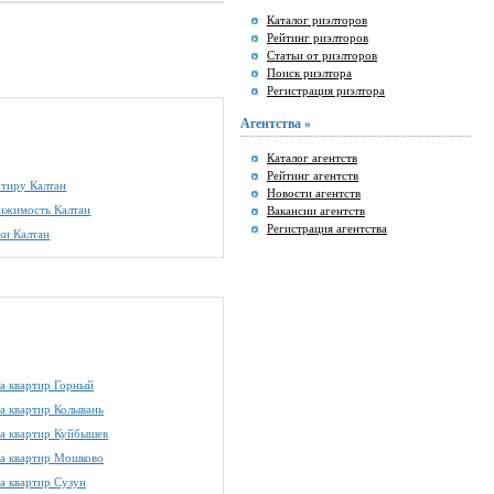
Каталог риэлторов
Рейтинг риэлторов
Статьи от риэлторов
Поиск риэлтора
Регистрация риэлтора
Агентства »
Каталог агентств
Рейтинг агентств
ртиру Калтан
Новости агентств
ижимость Калтан
Вакансии агентств
Регистрация агентства
ки Калтан
а квартир Горный
а квартир Колывань
а квартир Куйбышев
а квартир Мошково
а квартир Сузун