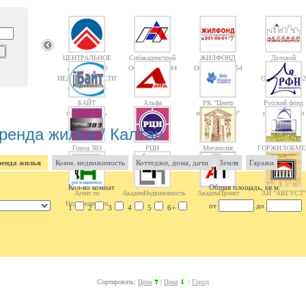
ЦЕНТРАЛЬНОЕ
Сибакадемстрой
ЖИЛФОНД
Деловой
АГЕНТСТВО
Объектов: 10084
Объектов: 14754
Новосибирск
НЕДВИЖИМОСТИ
Объектов: 1362
Объектов: 10
БАЙТ
Альфа
РК "Центр
Русский фонд
недвижимость
недвижимости"
недвижимости
ренда жилья / Калтан
Город 383
РЦН
Мегаполис
ГОРЖИЛОБМЕ
енда жилья
Комм. недвижимость
Коттеджи, дома, дачи
Земля
Гаражи
Кол-во комнат
Общая площадь, кв.м.
Агент по
АкадемНедвижимость
АкадемПроект
АН "АВГУСТ"
Недвижимости
от
до
1
2
3
4
5
6+
Сортировать:
Цена
|
Цена
|
Город