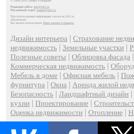
© 2008-2026 Сибирь в квадрате
Редакция сайта:
info@sib2.ru
Рекламный отдел:
market@sib2.ru
При использовании информации ссылка на Sib2.ru
обязательна!
Вы можете использовать
Наши кнопки и баннеры
|
Дизайн интерьера
Страхование недв
|
|
недвижимость
Земельные участки
Р
|
Полезные советы
Облицовка фасада
|
Коммерческая недвижимость
Оборуд
|
|
Мебель в доме
Офисная мебель
Пож
|
|
фурнитура
Окна
Аренда жилой нед
|
Безопасность
Ландшафтный дизайн
|
|
кухни
Проектирование
Строительс
|
|
Оценка недвижимости
Отопление
Н
|
О проекте