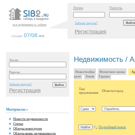
Логин
Пароль
Забыли пароль?
вся недвижимость сибири
Регистрация
07/08
Сегодня:
.
2026
Недвижимость / А
Логин:
Новостройки
Вторичное жилье
Ар
Пароль:
дачи
Земля
Гаражи
Забыли пароль?
Тип
Регистрация
Область/город
предложения
Материалы »
Новости недвижимости
Статьи
Подробный поиск
Обзоры новостроек
Обзоры комм. недвижимости