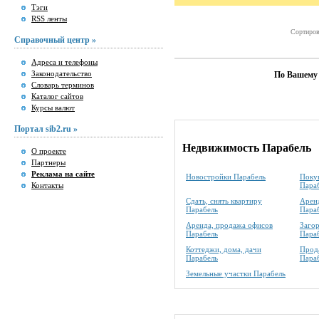
Тэги
RSS ленты
Сортиров
Справочный центр »
Адреса и телефоны
Законодательство
По Вашему 
Словарь терминов
Каталог сайтов
Курсы валют
Портал sib2.ru »
Недвижимость Парабель
О проекте
Партнеры
Реклама на сайте
Новостройки Парабель
Покуп
Контакты
Пара
Сдать, снять квартиру
Аренд
Парабель
Пара
Аренда, продажа офисов
Заго
Парабель
Пара
Коттеджи, дома, дачи
Прода
Парабель
Пара
Земельные участки Парабель