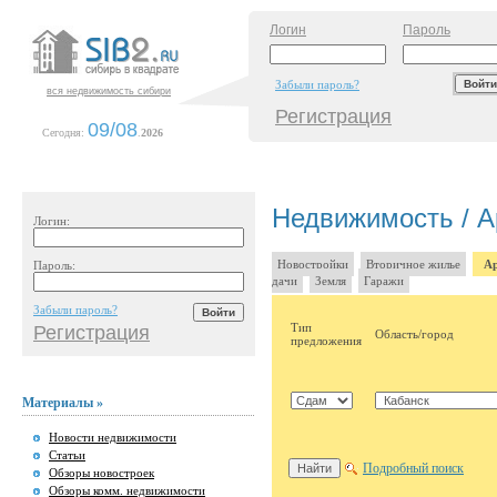
Логин
Пароль
Забыли пароль?
вся недвижимость сибири
Регистрация
09/08
Сегодня:
.
2026
Недвижимость / А
Логин:
Новостройки
Вторичное жилье
Ар
Пароль:
дачи
Земля
Гаражи
Забыли пароль?
Тип
Регистрация
Область/город
предложения
Материалы »
Новости недвижимости
Статьи
Подробный поиск
Обзоры новостроек
Обзоры комм. недвижимости