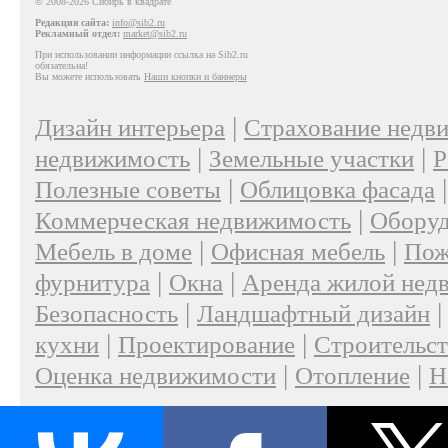
© 2008-2026 Сибирь в квадрате
Редакция сайта:
info@sib2.ru
Рекламный отдел:
market@sib2.ru
При использовании информации ссылка на Sib2.ru
обязательна!
Вы можете использовать
Наши кнопки и баннеры
|
Дизайн интерьера
Страхование недв
|
|
недвижимость
Земельные участки
Р
|
Полезные советы
Облицовка фасада
|
Коммерческая недвижимость
Оборуд
|
|
Мебель в доме
Офисная мебель
Пож
|
|
фурнитура
Окна
Аренда жилой нед
|
Безопасность
Ландшафтный дизайн
|
|
кухни
Проектирование
Строительс
|
|
Оценка недвижимости
Отопление
Н
|
О проекте