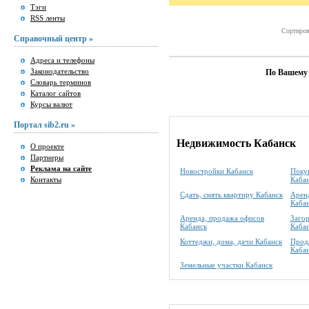
Тэги
RSS ленты
Сортиров
Справочный центр »
Адреса и телефоны
Законодательство
По Вашему 
Словарь терминов
Каталог сайтов
Курсы валют
Портал sib2.ru »
Недвижимость Кабанск
О проекте
Партнеры
Реклама на сайте
Новостройки Кабанск
Покуп
Контакты
Каба
Сдать, снять квартиру Кабанск
Аренд
Каба
Аренда, продажа офисов
Заго
Кабанск
Каба
Коттеджи, дома, дачи Кабанск
Прода
Каба
Земельные участки Кабанск