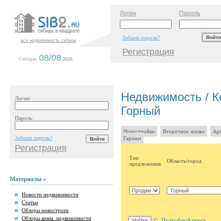
Логин
Пароль
Забыли пароль?
вся недвижимость сибири
Регистрация
08/08
Сегодня:
.
2026
Недвижимость / К
Логин:
Горный
Пароль:
Новостройки
Вторичное жилье
Аре
Забыли пароль?
Гаражи
Регистрация
Тип
Область/город
предложения
Материалы »
Новости недвижимости
Статьи
Обзоры новостроек
Обзоры комм. недвижимости
Подробный поиск