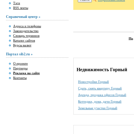
Тэги
RSS ленты
Справочный центр »
Адреса и телефоны
Законодательство
Словарь терминов
По
Каталог сайтов
Курсы валют
Портал sib2.ru »
О проекте
Партнеры
Недвижимость Горный
Реклама на сайте
Контакты
Новостройки Горный
Сдать, снять квартиру Горный
Аренда, продажа офисов Горный
Коттеджи, дома, дачи Горный
Земельные участки Горный