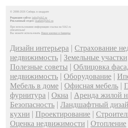
© 2008-2026 Сибирь в квадрате
Редакция сайта:
info@sib2.ru
Рекламный отдел:
market@sib2.ru
При использовании информации ссылка на Sib2.ru
обязательна!
Вы можете использовать
Наши кнопки и баннеры
|
Дизайн интерьера
Страхование н
|
недвижимость
Земельные участки
|
Полезные советы
Облицовка фаса
|
|
недвижимость
Оборудование
Ип
|
|
Мебель в доме
Офисная мебель
П
|
|
фурнитура
Окна
Аренда жилой 
|
Безопасность
Ландшафтный диза
|
|
кухни
Проектирование
Строител
|
Оценка недвижимости
Отопление