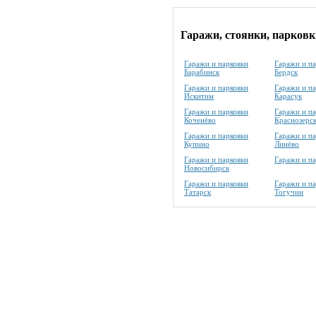
Гаражи, стоянки, парковк
Гаражи и парковки
Гаражи и п
Барабинск
Бердск
Гаражи и парковки
Гаражи и п
Искитим
Карасук
Гаражи и парковки
Гаражи и п
Коченёво
Краснозерс
Гаражи и парковки
Гаражи и п
Купино
Линёво
Гаражи и парковки
Гаражи и п
Новосибирск
Гаражи и парковки
Гаражи и п
Татарск
Тогучин