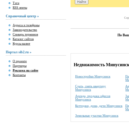
Тэги
RSS ленты
Справочный центр »
Сор
Адреса и телефоны
Законодательство
Словарь терминов
По Ваш
Каталог сайтов
Курсы валют
Портал sib2.ru »
О проекте
Недвижимость Минусинс
Партнеры
Реклама на сайте
Контакты
Новостройки Минусинск
По
Ми
Сдать, снять квартиру
Ар
Минусинск
Ми
Аренда, продажа офисов
За
Минусинск
Ми
Коттеджи, дома, дачи Минусинск
Пр
Ми
Земельные участки Минусинск