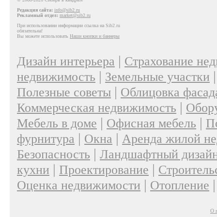
Редакция сайта:
info@sib2.ru
Рекламный отдел:
market@sib2.ru
При использовании информации ссылка на Sib2.ru
обязательна!
Вы можете использовать
Наши кнопки и баннеры
|
Дизайн интерьера
Страхование не
|
недвижимость
Земельные участки
|
Полезные советы
Облицовка фасад
|
Коммерческая недвижимость
Обор
|
|
Мебель в доме
Офисная мебель
П
|
|
фурнитура
Окна
Аренда жилой н
|
Безопасность
Ландшафтный дизай
|
|
кухни
Проектирование
Строитель
|
Оценка недвижимости
Отопление
О 