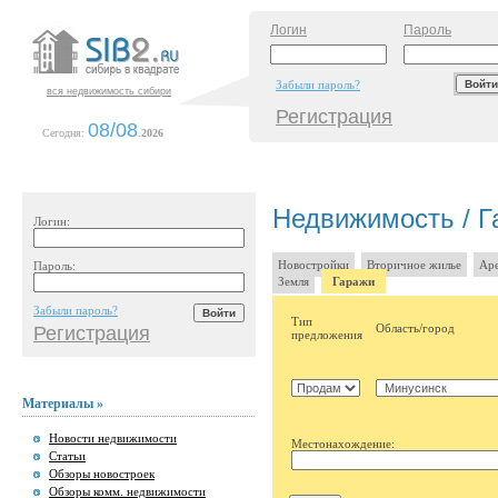
Логин
Пароль
Забыли пароль?
вся недвижимость сибири
Регистрация
08/08
Сегодня:
.
2026
Недвижимость / Г
Логин:
Новостройки
Вторичное жилье
Аре
Пароль:
Земля
Гаражи
Забыли пароль?
Тип
Область/город
Регистрация
предложения
Материалы »
Новости недвижимости
Местонахождение:
Статьи
Обзоры новостроек
Обзоры комм. недвижимости