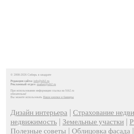
© 2008-2026 Сибирь в квадрате
Редакция сайта:
info@sib2.ru
Рекламный отдел:
market@sib2.ru
При использовании информации ссылка на Sib2.ru
обязательна!
Вы можете использовать
Наши кнопки и баннеры
|
Дизайн интерьера
Страхование недв
|
|
недвижимость
Земельные участки
Р
|
Полезные советы
Облицовка фасада