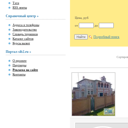
Тэги
RSS ленты
Справочный центр »
Цена, руб
Адреса и телефоны
от
до
Законодательство
Словарь терминов
Подробный поиск
Каталог сайтов
Курсы валют
Портал sib2.ru »
Сортиров
О проекте
Партнеры
Реклама на сайте
Контакты