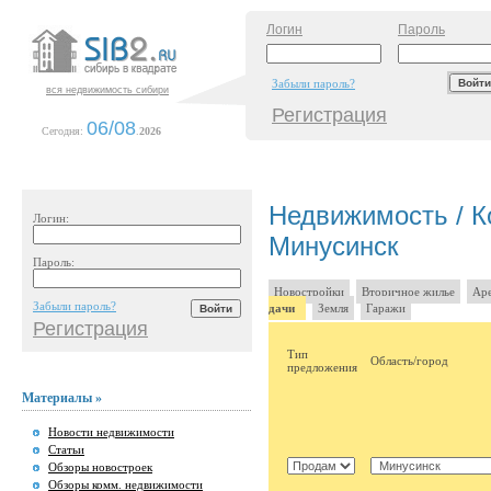
Логин
Пароль
Забыли пароль?
вся недвижимость сибири
Регистрация
06/08
Сегодня:
.
2026
Недвижимость / Ко
Логин:
Минусинск
Пароль:
Новостройки
Вторичное жилье
Аре
Забыли пароль?
дачи
Земля
Гаражи
Регистрация
Тип
Область/город
предложения
Материалы »
Новости недвижимости
Статьи
Обзоры новостроек
Обзоры комм. недвижимости