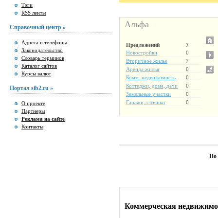
Тэги
RSS ленты
Альфа
Справочный центр »
Адреса и телефоны
Предложений
7
Законодательство
Новостройки
0
Словарь терминов
Вторичное жилье
7
Каталог сайтов
Аренда жилья
0
Курсы валют
Комм. недвижимость
0
Коттеджи, дома, дачи
0
Портал sib2.ru »
Земельные участки
0
Гаражи, стоянки
0
О проекте
Партнеры
Реклама на сайте
Контакты
По
Коммерческая недвижимос