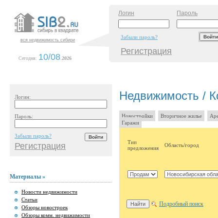
Логин
Пароль
Забыли пароль?
вся недвижимость сибири
Регистрация
10/08
Сегодня:
.
2026
Недвижимость / К
Логин:
Новостройки
Вторичное жилье
Аре
Пароль:
Гаражи
Забыли пароль?
Тип
Регистрация
Область/город
предложения
Материалы »
Новости недвижимости
Статьи
Подробный поиск
Обзоры новостроек
Обзоры комм. недвижимости