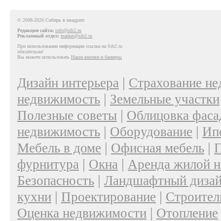
© 2008-2026 Сибирь в квадрате
Редакция сайта:
info@sib2.ru
Рекламный отдел:
market@sib2.ru
При использовании информации ссылка на Sib2.ru
обязательна!
Вы можете использовать
Наши кнопки и баннеры
|
Дизайн интерьера
Страхование н
|
недвижимость
Земельные участки
|
Полезные советы
Облицовка фаса
|
|
недвижимость
Оборудование
Ип
|
|
Мебель в доме
Офисная мебель
П
|
|
фурнитура
Окна
Аренда жилой 
|
Безопасность
Ландшафтный диза
|
|
кухни
Проектирование
Строител
|
Оценка недвижимости
Отопление