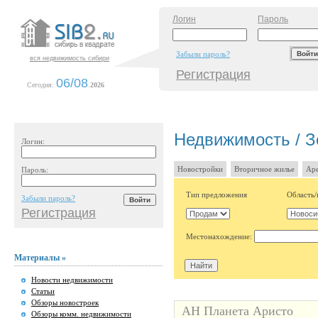
Логин
Пароль
Забыли пароль?
вся недвижимость сибири
Регистрация
06/08
Сегодня:
.
2026
Недвижимость / З
Логин:
Новостройки
Вторичное жилье
Аре
Пароль:
Тип предложения
Область/
Забыли пароль?
Регистрация
Местонахождение:
Материалы »
Новости недвижимости
Статьи
Обзоры новостроек
АН Планета Аристо
Обзоры комм. недвижимости