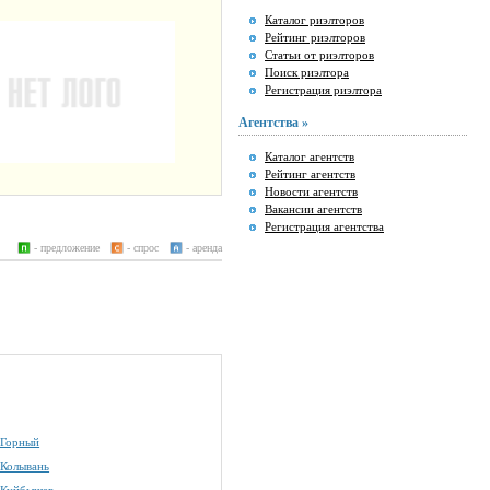
Каталог риэлторов
Рейтинг риэлторов
Статьи от риэлторов
Поиск риэлтора
Регистрация риэлтора
Агентства »
Каталог агентств
Рейтинг агентств
Новости агентств
Вакансии агентств
Регистрация агентства
- предложение
- спрос
- аренда
 Горный
 Колывань