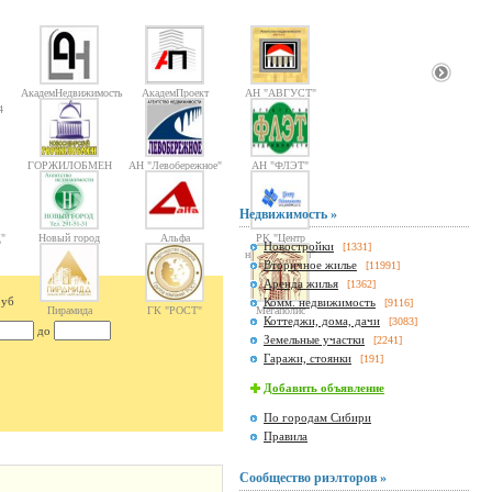
АкадемНедвижимость
АкадемПроект
АН "АВГУСТ"
4
ГОРЖИЛОБМЕН
АН "Левобережное"
АН "ФЛЭТ"
Недвижимость »
"
Новый город
Альфа
РК "Центр
Новостройки
[1331]
недвижимости"
Вторичное жилье
[11991]
Аренда жилья
[1362]
руб
Комм. недвижимость
[9116]
Пирамида
ГК "РОСТ"
Мегаполис
Коттеджи, дома, дачи
[3083]
до
Земельные участки
[2241]
Гаражи, стоянки
[191]
Добавить объявление
По городам Сибири
Правила
Сообщество риэлторов »