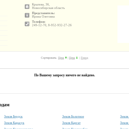
Крылова, 36,
Новосибирская область
Представитель:
Ирина Олеговна
Телефон:
249-12-70, 8-952-932-27-26
Сортировать:
Цена
|
Цена
|
Город
По Вашему запросу ничего не найдено.
родам
Земля Бердск
Земля Болотное
Земля
Земля Карасук
Земля Каргат
Земля