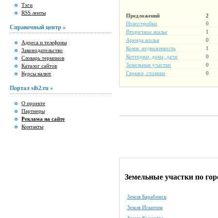
Тэги
RSS ленты
Предложений
2
Новостройки
0
Справочный центр »
Вторичное жилье
1
Аренда жилья
0
Адреса и телефоны
Комм. недвижимость
1
Законодательство
Коттеджи, дома, дачи
0
Словарь терминов
Земельные участки
0
Каталог сайтов
Гаражи, стоянки
0
Курсы валют
Портал sib2.ru »
О проекте
Партнеры
Реклама на сайте
Контакты
Земельные участки по го
Земля Барабинск
Земля Искитим