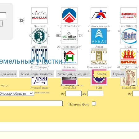
Деловой
ЦЕНТРАЛЬНОЕ
Сибакадемстрой
ЖИЛФОНД
Новосибирск
АГЕНТСТВО
Объектов: 10084
Объектов: 1475
Объектов: 1362
НЕДВИЖИМОСТИ
Объектов: 10
АН "Афина
АН "Ваш вариант"
Арбат
БАЙТ
Паллада"
недвижимость
емельные участки /
АН "Сибград"
Агент по
Компания "Эллада
АН "ЦАРЬГРАД
Недвижимости
2000"
нда жилья
Комм. недвижимость
Коттеджи, дома, дачи
Земля
Гаражи
город
Площадь, кв.м.
Цена, 
Русский фонд
Город 383
РЦН
Мегаполис
недвижимости
от
до
от
Наличие фото