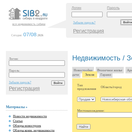
Логин
Пароль
Забыли пароль?
вся недвижимость сибири
Регистрация
07/08
Сегодня:
.
2026
Недвижимость / З
Логин:
Новостройки
Вторичное жилье
Аре
Пароль:
дачи
Земля
Гаражи
Забыли пароль?
Тип
Область/город
Регистрация
предложения
Материалы »
Местонахождение:
Новости недвижимости
Статьи
Обзоры новостроек
Обзоры комм. недвижимости