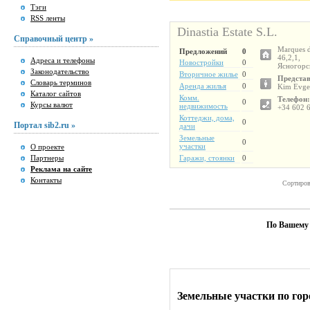
Тэги
RSS ленты
Dinastia Estate S.L.
Справочный центр »
Marques 
Предложений
0
46,2,1,
Адреса и телефоны
Новостройки
0
Ясногорс
Законодательство
Вторичное жилье
0
Представ
Словарь терминов
Аренда жилья
0
Kim Evg
Каталог сайтов
Комм.
Телефон:
0
Курсы валют
недвижимость
+34 602 
Коттеджи, дома,
0
Портал sib2.ru »
дачи
Земельные
0
участки
О проекте
Партнеры
Гаражи, стоянки
0
Реклама на сайте
Контакты
Сортиров
По Вашему 
Земельные участки по го