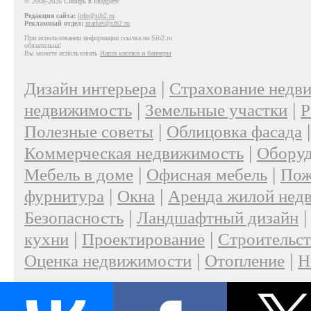
© 2008-2026 Сибирь в квадрате
Редакция сайта:
info@sib2.ru
Рекламный отдел:
market@sib2.ru
При использовании информации ссылка на Sib2.ru
обязательна!
Вы можете использовать
Наши кнопки и баннеры
|
Дизайн интерьера
Страхование недв
|
|
недвижимость
Земельные участки
Р
|
Полезные советы
Облицовка фасада
|
Коммерческая недвижимость
Оборуд
|
|
Мебель в доме
Офисная мебель
Пож
|
|
фурнитура
Окна
Аренда жилой нед
|
Безопасность
Ландшафтный дизайн
|
|
кухни
Проектирование
Строительс
|
|
Оценка недвижимости
Отопление
Н
|
О проекте