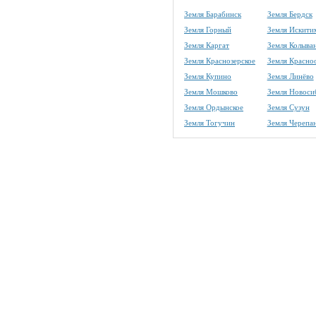
Земля Барабинск
Земля Бердск
Земля Горный
Земля Искити
Земля Каргат
Земля Колыва
Земля Краснозерское
Земля Красно
Земля Купино
Земля Линёво
Земля Мошково
Земля Новоси
Земля Ордынское
Земля Сузун
Земля Тогучин
Земля Черепа