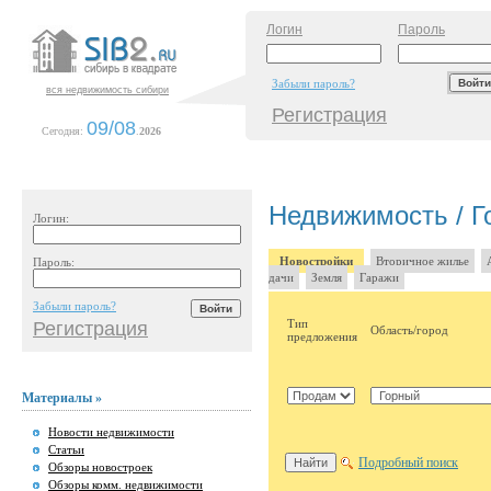
Логин
Пароль
Забыли пароль?
вся недвижимость сибири
Регистрация
09/08
Сегодня:
.
2026
Недвижимость / Г
Логин:
Новостройки
Вторичное жилье
Пароль:
дачи
Земля
Гаражи
Забыли пароль?
Тип
Регистрация
Область/город
предложения
Материалы »
Новости недвижимости
Статьи
Подробный поиск
Обзоры новостроек
Обзоры комм. недвижимости