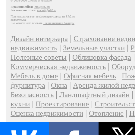
© 2008-2026 Сибирь в квадрате
Редакция сайта:
info@sib2.ru
Рекламный отдел:
market@sib2.ru
При использовании информации ссылка на Sib2.ru
обязательна!
Вы можете использовать
Наши кнопки и баннеры
|
Дизайн интерьера
Страхование недв
|
|
недвижимость
Земельные участки
Р
|
Полезные советы
Облицовка фасада
|
Коммерческая недвижимость
Оборуд
|
|
Мебель в доме
Офисная мебель
Пож
|
|
фурнитура
Окна
Аренда жилой нед
|
Безопасность
Ландшафтный дизайн
|
|
кухни
Проектирование
Строительс
|
|
Оценка недвижимости
Отопление
Н
|
О проекте