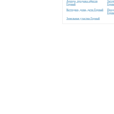
Аренда, продажа офисов
Заго
Горный
Горн
Коттеджи, дома, дачи Горный
Прода
Горн
Земельные участки Горный