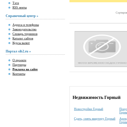
Тэги
RSS ленты
Сортиров
Справочный центр »
Адреса и телефоны
Законодательство
Словарь терминов
Каталог сайтов
Курсы валют
Портал sib2.ru »
О проекте
Партнеры
Реклама на сайте
Контакты
Недвижимость Горный
Новостройки Горный
Покуп
Горн
Сдать, снять квартиру Горный
Аренд
Горн