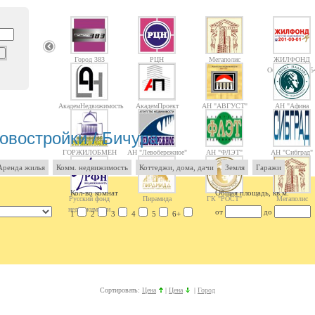
Город 383
РЦН
Мегаполис
ЖИЛФОНД
Объектов: 1475
АкадемНедвижимость
АкадемПроект
АН "АВГУСТ"
АН "Афина
Паллада"
овостройки / Бичура
ГОРЖИЛОБМЕН
АН "Левобережное"
АН "ФЛЭТ"
АН "Сибград"
Аренда жилья
Комм. недвижимость
Коттеджи, дома, дачи
Земля
Гаражи
Кол-во комнат
Общая площадь, кв.м.
Русский фонд
Пирамида
ГК "РОСТ"
Мегаполис
недвижимости
от
до
1
2
3
4
5
6+
Сортировать:
Цена
|
Цена
|
Город