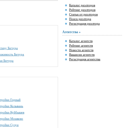
Каталог риэлторов
Рейтинг риэлторов
Статьи от риэлторов
Поиск риэлтора
Регистрация риэлтора
Агентства »
Каталог агентств
Рейтинг агентств
артиру Бичура
Новости агентств
вижимость Бичура
Вакансии агентств
Регистрация агентства
ки Бичура
тройки Горный
тройки Колывань
тройки Куйбышев
тройки Мошково
тройки Сузун