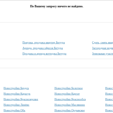
По Вашему запросу ничего не найдено.
Покупка, продажа квартир Бичура
Сдать, снять кв
Аренда, продажа офисов Бичура
Загородная нед
Продажа и аренда коттеджа Бичура
Земельные участ
Новостройки Бердск
Новостройки Болотное
Новос
Новостройки Карасук
Новостройки Каргат
Новос
Новостройки Краснозерское
Новостройки Краснообск
Новос
Новостройки Линёво
Новостройки Маслянино
Новос
Новостройки Обь
Новостройки Ордынское
Новос