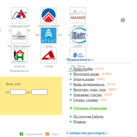
Сибакадемстрой
ЦЕНТРАЛЬНОЕ
Деловой
4
Объектов: 10084
АГЕНТСТВО
Новосибирск
НЕДВИЖИМОСТИ
Объектов: 1362
Объектов: 10
АН "Ваш вариант"
Арбат
БАЙТ
недвижимость
Недвижимость »
Агент по
Альфа
РК "Центр
Новостройки
[1331]
Недвижимости
недвижимости"
Вторичное жилье
[11991]
Аренда жилья
[1362]
Цена, руб
Комм. недвижимость
[9116]
Коттеджи, дома, дачи
[3083]
от
до
Земельные участки
[2241]
Гаражи, стоянки
[191]
Добавить объявление
По городам Сибири
Правила
Сообщество риэлторов »
- предложение
- спрос