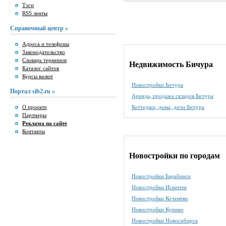
Тэги
RSS ленты
Справочный центр »
Адреса и телефоны
Законодательство
Словарь терминов
Недвижимость Бичура
Каталог сайтов
Курсы валют
Новостройки Бичура
Портал sib2.ru »
Аренда, продажа складов Бичура
О проекте
Коттеджи, дома, дачи Бичура
Партнеры
Реклама на сайте
Контакты
Новостройки по городам
Новостройки Барабинск
Новостройки Искитим
Новостройки Коченёво
Новостройки Купино
Новостройки Новосибирск