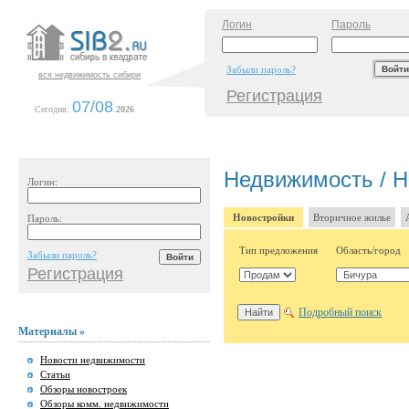
Логин
Пароль
Забыли пароль?
вся недвижимость сибири
Регистрация
07/08
Сегодня:
.
2026
Недвижимость / Н
Логин:
Новостройки
Вторичное жилье
Пароль:
Тип предложения
Область/город
Забыли пароль?
Регистрация
Подробный поиск
Материалы »
Новости недвижимости
Статьи
Обзоры новостроек
Обзоры комм. недвижимости