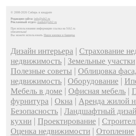
© 2008-2026 Сибирь в квадрате
Редакция сайта:
info@sib2.ru
Рекламный отдел:
market@sib2.ru
При использовании информации ссылка на Sib2.ru
обязательна!
Вы можете использовать
Наши кнопки и баннеры
|
Дизайн интерьера
Страхование н
|
недвижимость
Земельные участки
|
Полезные советы
Облицовка фаса
|
|
недвижимость
Оборудование
Ип
|
|
Мебель в доме
Офисная мебель
П
|
|
фурнитура
Окна
Аренда жилой 
|
Безопасность
Ландшафтный диза
|
|
кухни
Проектирование
Строител
|
Оценка недвижимости
Отопление