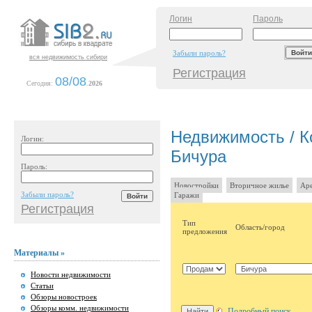
Логин
Пароль
Забыли пароль?
вся недвижимость сибири
Регистрация
08/08
Сегодня:
.
2026
Недвижимость / К
Логин:
Бичура
Пароль:
Новостройки
Вторичное жилье
Аре
Забыли пароль?
Гаражи
Регистрация
Тип
Область/город
предложения
Материалы »
Новости недвижимости
Статьи
Обзоры новостроек
Обзоры комм. недвижимости
Подробный поиск