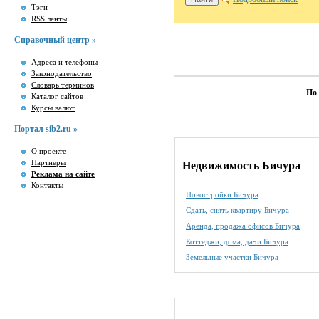
Тэги
RSS ленты
Справочный центр »
Адреса и телефоны
Законодательство
Словарь терминов
По
Каталог сайтов
Курсы валют
Портал sib2.ru »
О проекте
Партнеры
Недвижимость Бичура
Реклама на сайте
Контакты
Новостройки Бичура
Сдать, снять квартиру Бичура
Аренда, продажа офисов Бичура
Коттеджи, дома, дачи Бичура
Земельные участки Бичура