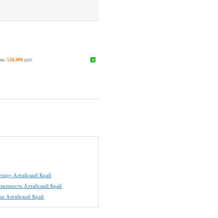
на:
520,000
руб.
артиру Алтайский Край
вижимость Алтайский Край
ки Алтайский Край