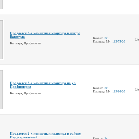
Продается 3-х комнатная квартира в центре
Барнаула
Комнат:
3к
Це
2
Площадь М
:
113
/75
/20
Барнаул
, Профинтерна
Продается 3-х комнатная квартира на ул.
Профинтерна
Комнат:
3к
Це
2
Площадь М
:
119
/86
/20
Барнаул
, Профинтерна
Продается 2-х комнатная квартира в районе
Индустриальный
Комнат:
2к