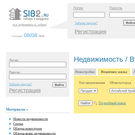
Логин
Пароль
Забыли пароль?
вся недвижимость сибири
Регистрация
08/08
Сегодня:
.
2026
Недвижимость / В
Логин:
Новостройки
Вторичное жилье
Пароль:
Тип предложения
Область/город
Забыли пароль?
Регистрация
Подробный поиск
Материалы »
Новости недвижимости
Статьи
Обзоры новостроек
Обзоры комм. недвижимости