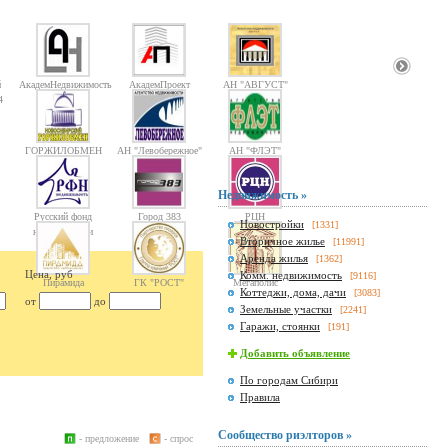
й
АкадемНедвижимость
АкадемПроект
АН "АВГУСТ"
4
ГОРЖИЛОБМЕН
АН "Левобережное"
АН "ФЛЭТ"
Недвижимость »
Русский фонд
Город 383
РЦН
Новостройки
[1331]
недвижимости
Вторичное жилье
[11991]
Аренда жилья
[1362]
Цена, руб
Комм. недвижимость
[9116]
Пирамида
ГК "РОСТ"
Мегаполис
Коттеджи, дома, дачи
[3083]
от
до
Земельные участки
[2241]
Гаражи, стоянки
[191]
Добавить объявление
По городам Сибири
Правила
Сообщество риэлторов »
- предложение
- спрос