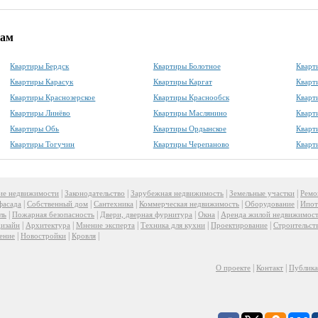
дам
Квартиры Бердск
Квартиры Болотное
Кварт
Квартиры Карасук
Квартиры Каргат
Кварт
Квартиры Краснозерское
Квартиры Краснообск
Кварт
Квартиры Линёво
Квартиры Маслянино
Кварт
Квартиры Обь
Квартиры Ордынское
Кварт
Квартиры Тогучин
Квартиры Черепаново
Кварт
|
|
|
|
ие недвижимости
Законодательство
Зарубежная недвижимость
Земельные участки
Ремо
|
|
|
|
|
фасада
Собственный дом
Сантехника
Коммерческая недвижимость
Оборудование
Ипот
|
|
|
|
ль
Пожарная безопасность
Двери, дверная фурнитура
Окна
Аренда жилой недвижимос
|
|
|
|
|
изайн
Архитектура
Мнение эксперта
Техника для кухни
Проектирование
Строительст
|
|
|
ение
Новостройки
Кровля
|
|
О проекте
Контакт
Публик