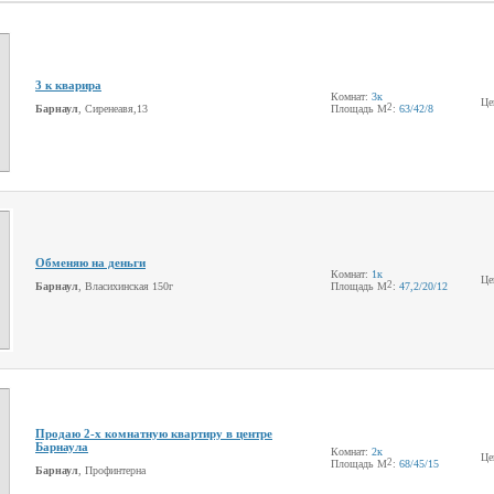
3 к кварира
Комнат:
3к
Це
2
Барнаул
, Сиренеавя,13
Площадь М
:
63
/42
/8
Обменяю на деньги
Комнат:
1к
Це
2
Барнаул
, Власихинская 150г
Площадь М
:
47,2
/20
/12
Продаю 2-х комнатную квартиру в центре
Барнаула
Комнат:
2к
Це
2
Площадь М
:
68
/45
/15
Барнаул
, Профинтерна