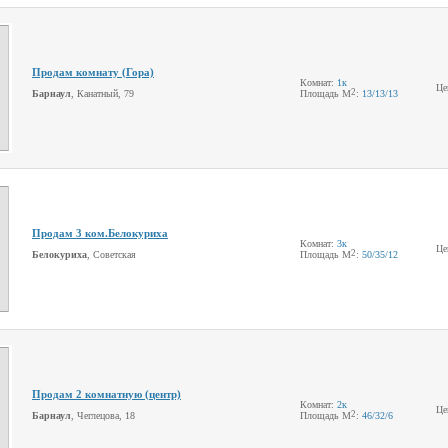
Продам комнату (Гора)
Комнат:
1к
Це
2
Барнаул
, Канатный, 79
Площадь М
:
13
/13
/13
Продам 3 ком.Белокуриха
Комнат:
3к
Це
2
Белокуриха
, Советская
Площадь М
:
50
/35
/12
Продам 2 комнатную (центр)
Комнат:
2к
Це
2
Барнаул
, Чеглецова, 18
Площадь М
:
46
/32
/6