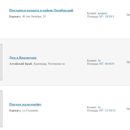
Продаются комната в районе Октябрьский
Комнат:
комната
Це
2
Барнаул
, 40 лет Октября, 33
Площадь М
:
18
/18
/1
Дом в Краснодаре
Комнат:
3к
Це
2
Алтайский Край
, Краснодар, Ростовское ш
Площадь М
:
60
/45
/9
Продам малосемейку
Комнат:
1к
Це
2
Барнаул
, ул.Глушкова
Площадь М
:
31
/18
/13