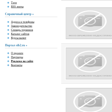
Тэги
RSS ленты
Справочный центр »
Адреса и телефоны
Законодательство
Словарь терминов
Каталог сайтов
Курсы валют
Портал sib2.ru »
О проекте
Партнеры
Реклама на сайте
Контакты