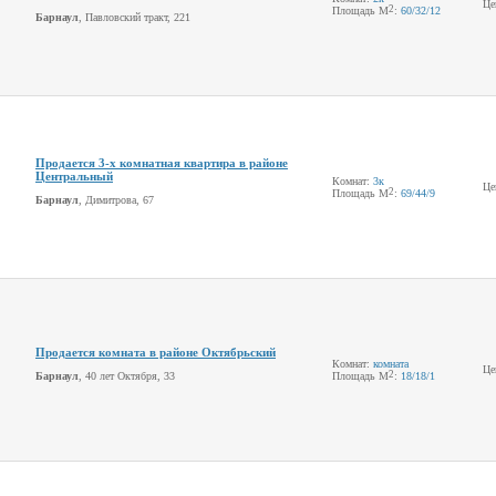
Це
2
Площадь М
:
60
/32
/12
Барнаул
, Павловский тракт, 221
Продается 3-х комнатная квартира в районе
Центральный
Комнат:
3к
Це
2
Площадь М
:
69
/44
/9
Барнаул
, Димитрова, 67
Продается комната в районе Октябрьский
Комнат:
комната
Це
2
Барнаул
, 40 лет Октября, 33
Площадь М
:
18
/18
/1