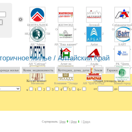
ЦЕНТРАЛЬНОЕ
ЖИЛФОНД
Деловой
Сибакадемстро
АГЕНТСТВО
Объектов: 14754
Новосибирск
Объектов: 1008
НЕДВИЖИМОСТИ
Объектов: 1362
Объектов: 10
АН "Афина
АН "Ваш вариант"
Арбат
БАЙТ
Паллада"
недвижимость
торичное жилье / Алтайский Край
АН "Сибград"
Агент по
Альфа
РК "Центр
Недвижимости
недвижимости"
Аренда жилья
Комм. недвижимость
Коттеджи, дома, дачи
Земля
Гаражи
Кол-во комнат
Общая площадь, кв.м.
Мегаполис
Компания "Эллада
АН "ЦАРЬГРАД"
Новый город
2000"
от
до
к
1
2
3
4
5
6+
Сортировать:
Цена
|
Цена
|
Город