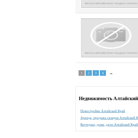
→
1
2
3
4
Недвижимость Алтайский
Новостройки Алтайский Край
Аренда, продажа складов Алтайский 
Коттеджи, дома, дачи Алтайский Край