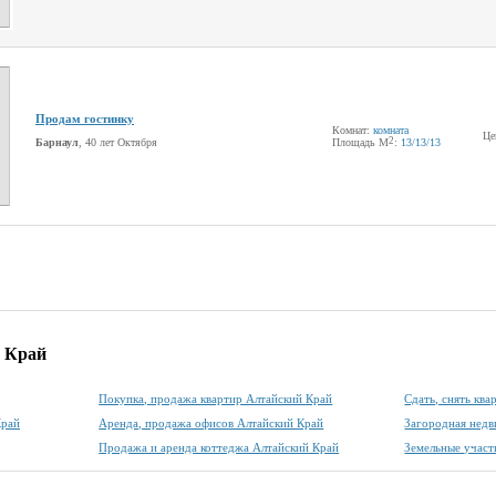
Продам гостинку
Комнат:
комната
Це
2
Барнаул
, 40 лет Октября
Площадь М
:
13
/13
/13
 Край
Покупка, продажа квартир Алтайский Край
Сдать, снять кв
Край
Аренда, продажа офисов Алтайский Край
Загородная нед
Продажа и аренда коттеджа Алтайский Край
Земельные участ