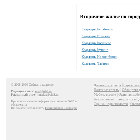
Вторичное жилье по горо
Квартиры Барабинск
Квартиры Искитим
Квартиры Коченёво
Квартиры Купино
Квартиры Новосибирск
Квартиры Татарск
© 2008-2026 Сибирь в квадрате
|
Дизайн интерьера
Страхован
|
Полезные советы
Облицовка 
Редакция сайта:
info@sib2.ru
|
Мебель в доме
Офисная мебе
Рекламный отдел:
market@sib2.ru
|
Безопасность
Ландшафтный д
При использовании информации ссылка на Sib2.ru
|
Оценка недвижимости
Отопл
обязательна!
Вы можете использовать
Наши кнопки и баннеры