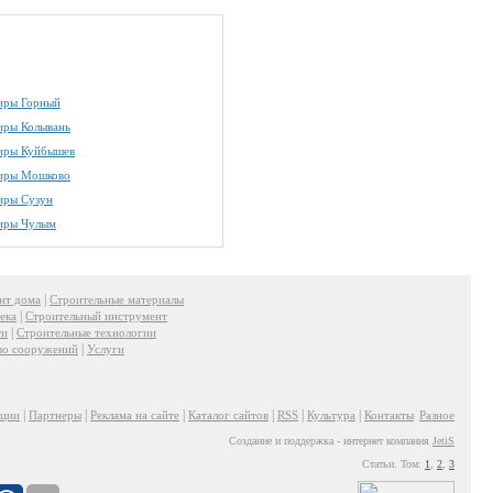
иры Горный
иры Колывань
иры Куйбышев
иры Мошково
иры Сузун
иры Чулым
|
нт дома
Строительные материалы
|
ека
Строительный инструмент
|
ти
Строительные технологии
|
во сооружений
Услуги
|
|
|
|
|
|
ации
Партнеры
Реклама на сайте
Каталог сайтов
RSS
Культура
Контакты
Разное
Создание и поддержка - интернет компания
JetiS
Статьи. Том:
1
,
2
,
3