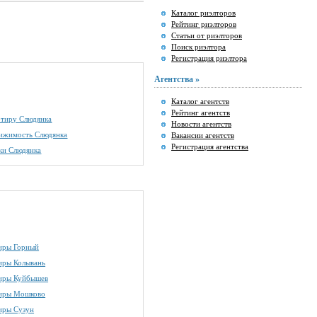
Каталог риэлторов
Рейтинг риэлторов
Статьи от риэлторов
Поиск риэлтора
Регистрация риэлтора
Агентства »
Каталог агентств
Рейтинг агентств
артиру Слюдянка
Новости агентств
вижимость Слюдянка
Вакансии агентств
Регистрация агентства
ки Слюдянка
иры Горный
иры Колывань
иры Куйбышев
иры Мошково
иры Сузун