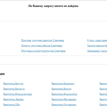
По Вашему запросу ничего не найдено.
Покупка, продажа квартир Слюдянка
Сдать, снять кв
Аренда, продажа офисов Слюдянка
Загородная нед
Продажа и аренда коттеджа Слюдянка
Земельные участ
дам
Квартиры Бердск
Квартиры Болотное
Кварт
Квартиры Карасук
Квартиры Каргат
Кварт
Квартиры Краснозерское
Квартиры Краснообск
Кварт
Квартиры Линёво
Квартиры Маслянино
Кварт
Квартиры Обь
Квартиры Ордынское
Кварт