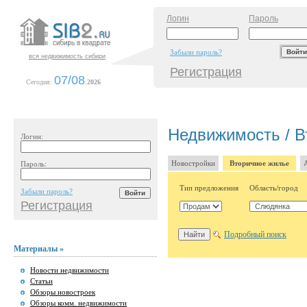
Логин
Пароль
Забыли пароль?
вся недвижимость сибири
Регистрация
07/08
Сегодня:
.
2026
Недвижимость / В
Логин:
Новостройки
Вторичное жилье
Пароль:
Тип предложения
Область/город
Забыли пароль?
Регистрация
Подробный поиск
Материалы »
Новости недвижимости
Статьи
Обзоры новостроек
Обзоры комм. недвижимости