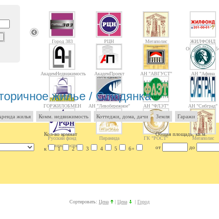
Город 383
РЦН
Мегаполис
ЖИЛФОНД
Объектов: 1475
АкадемНедвижимость
АкадемПроект
АН "АВГУСТ"
АН "Афина
Паллада"
торичное жилье / Слюдянка
ГОРЖИЛОБМЕН
АН "Левобережное"
АН "ФЛЭТ"
АН "Сибград"
Аренда жилья
Комм. недвижимость
Коттеджи, дома, дачи
Земля
Гаражи
Кол-во комнат
Общая площадь, кв.м.
Русский фонд
Пирамида
ГК "РОСТ"
Мегаполис
недвижимости
от
до
к
1
2
3
4
5
6+
Сортировать:
Цена
|
Цена
|
Город