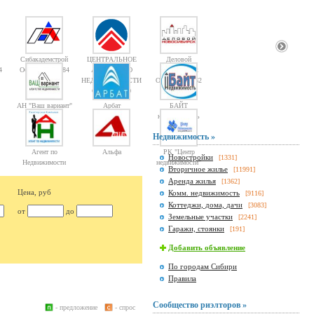
Сибакадемстрой
ЦЕНТРАЛЬНОЕ
Деловой
4
Объектов: 10084
АГЕНТСТВО
Новосибирск
НЕДВИЖИМОСТИ
Объектов: 1362
Объектов: 10
АН "Ваш вариант"
Арбат
БАЙТ
недвижимость
Недвижимость »
Агент по
Альфа
РК "Центр
Новостройки
[1331]
Недвижимости
недвижимости"
Вторичное жилье
[11991]
Аренда жилья
[1362]
Цена, руб
Комм. недвижимость
[9116]
Коттеджи, дома, дачи
[3083]
от
до
Земельные участки
[2241]
Гаражи, стоянки
[191]
Добавить объявление
По городам Сибири
Правила
Сообщество риэлторов »
- предложение
- спрос