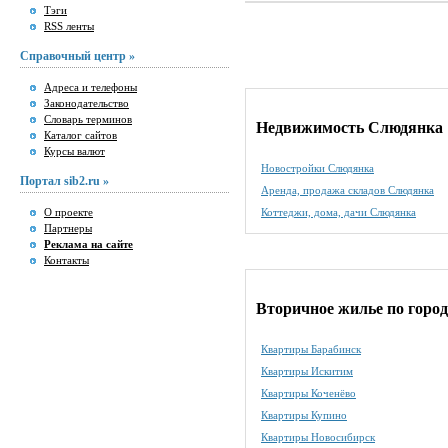
Тэги
RSS ленты
Справочный центр »
Адреса и телефоны
Законодательство
Словарь терминов
Недвижимость Слюдянка
Каталог сайтов
Курсы валют
Новостройки Слюдянка
Портал sib2.ru »
Аренда, продажа складов Слюдянка
О проекте
Коттеджи, дома, дачи Слюдянка
Партнеры
Реклама на сайте
Контакты
Вторичное жилье по горо
Квартиры Барабинск
Квартиры Искитим
Квартиры Коченёво
Квартиры Купино
Квартиры Новосибирск