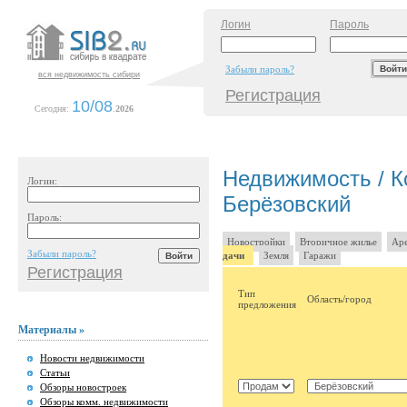
Логин
Пароль
Забыли пароль?
вся недвижимость сибири
Регистрация
10/08
Сегодня:
.
2026
Недвижимость / Ко
Логин:
Берёзовский
Пароль:
Новостройки
Вторичное жилье
Аре
Забыли пароль?
дачи
Земля
Гаражи
Регистрация
Тип
Область/город
предложения
Материалы »
Новости недвижимости
Статьи
Обзоры новостроек
Обзоры комм. недвижимости