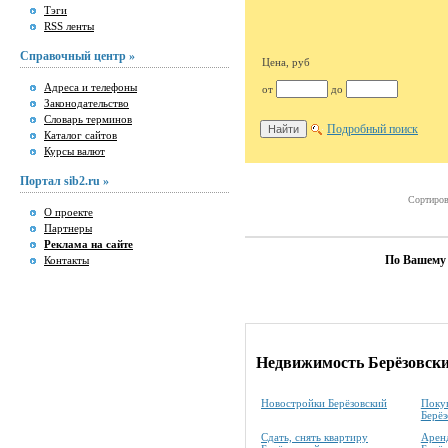
Тэги
RSS ленты
Справочный центр »
Цена, руб
Адреса и телефоны
от
до
Законодательство
Словарь терминов
Подробный поиск
Каталог сайтов
Курсы валют
Портал sib2.ru »
Сортиров
О проекте
Партнеры
Реклама на сайте
По Вашему 
Контакты
Недвижимость Берёзовск
Новостройки Берёзовский
Покуп
Берёз
Сдать, снять квартиру
Аренд