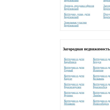
Берёзовский
Берёз
Аренда, продажа офисов
Заго
Берёзовский
Берёз
Коттеджи, дома, дачи
Прода
Берёзовский
Берёз
Земельные участки
Берёзовский
Загородная недвижимость
Коттеджи и дачи
Коттеджи и д
Барабинск
Бердск
Коттеджи и дачи
Коттеджи и д
Горный
Искитим
Коттеджи и дачи
Коттеджи и д
Каргат
Колывань
Коттеджи и дачи
Коттеджи и д
Краснозерское
Краснообск
Коттеджи и дачи
Коттеджи и д
Купино
Линёво
Коттеджи и дачи
Коттеджи и д
Мошково
Новосибирск