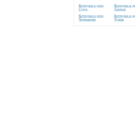
Коттеджи и дачи
Коттеджи и д
Сузун
Татарск
Коттеджи и дачи
Коттеджи и д
Черепаново
Чулым