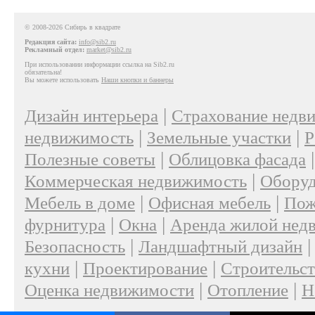
© 2008-2026 Сибирь в квадрате
Редакция сайта:
info@sib2.ru
Рекламный отдел:
market@sib2.ru
При использовании информации ссылка на Sib2.ru
обязательна!
Вы можете использовать
Наши кнопки и баннеры
|
Дизайн интерьера
Страхование недв
|
|
недвижимость
Земельные участки
Р
|
Полезные советы
Облицовка фасада
|
Коммерческая недвижимость
Оборуд
|
|
Мебель в доме
Офисная мебель
Пож
|
|
фурнитура
Окна
Аренда жилой нед
|
Безопасность
Ландшафтный дизайн
|
|
кухни
Проектирование
Строительс
|
|
Оценка недвижимости
Отопление
Н