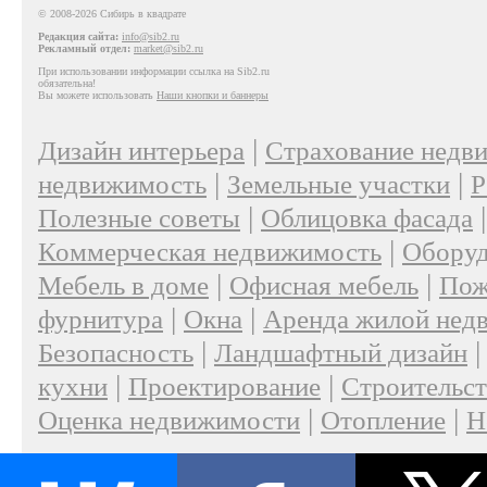
© 2008-2026 Сибирь в квадрате
Редакция сайта:
info@sib2.ru
Рекламный отдел:
market@sib2.ru
При использовании информации ссылка на Sib2.ru
обязательна!
Вы можете использовать
Наши кнопки и баннеры
|
Дизайн интерьера
Страхование недв
|
|
недвижимость
Земельные участки
Р
|
Полезные советы
Облицовка фасада
|
Коммерческая недвижимость
Оборуд
|
|
Мебель в доме
Офисная мебель
Пож
|
|
фурнитура
Окна
Аренда жилой нед
|
Безопасность
Ландшафтный дизайн
|
|
кухни
Проектирование
Строительс
|
|
Оценка недвижимости
Отопление
Н
|
О проекте