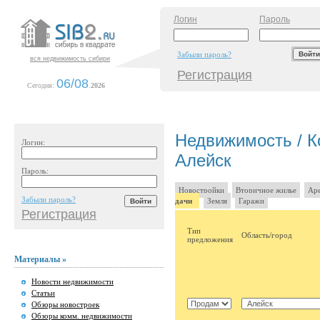
Логин
Пароль
Забыли пароль?
вся недвижимость сибири
Регистрация
06/08
Сегодня:
.
2026
Недвижимость / Ко
Логин:
Алейск
Пароль:
Новостройки
Вторичное жилье
Аре
Забыли пароль?
дачи
Земля
Гаражи
Регистрация
Тип
Область/город
предложения
Материалы »
Новости недвижимости
Статьи
Обзоры новостроек
Обзоры комм. недвижимости