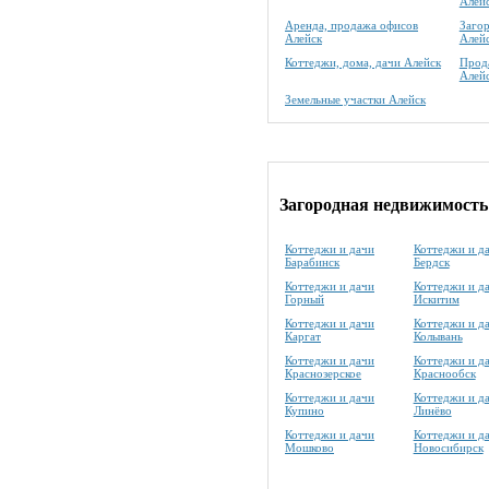
Алей
Аренда, продажа офисов
Заго
Алейск
Алей
Коттеджи, дома, дачи Алейск
Прода
Алей
Земельные участки Алейск
Загородная недвижимость
Коттеджи и дачи
Коттеджи и д
Барабинск
Бердск
Коттеджи и дачи
Коттеджи и д
Горный
Искитим
Коттеджи и дачи
Коттеджи и д
Каргат
Колывань
Коттеджи и дачи
Коттеджи и д
Краснозерское
Краснообск
Коттеджи и дачи
Коттеджи и д
Купино
Линёво
Коттеджи и дачи
Коттеджи и д
Мошково
Новосибирск