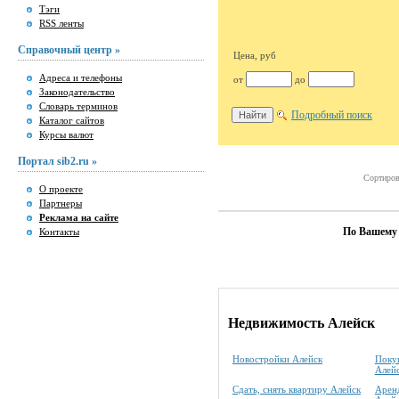
Тэги
RSS ленты
Справочный центр »
Цена, руб
Адреса и телефоны
от
до
Законодательство
Словарь терминов
Подробный поиск
Каталог сайтов
Курсы валют
Портал sib2.ru »
Сортиров
О проекте
Партнеры
Реклама на сайте
По Вашему 
Контакты
Недвижимость Алейск
Новостройки Алейск
Покуп
Алей
Сдать, снять квартиру Алейск
Аренд