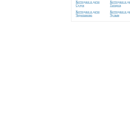
Коттеджи и дачи
Коттеджи и д
Сузун
Татарск
Коттеджи и дачи
Коттеджи и д
Черепаново
Чулым