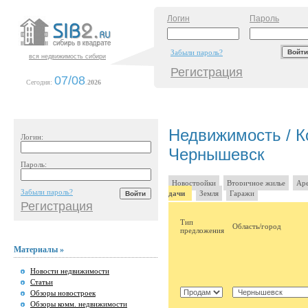
Логин
Пароль
Забыли пароль?
вся недвижимость сибири
Регистрация
07/08
Сегодня:
.
2026
Недвижимость / Ко
Логин:
Чернышевск
Пароль:
Новостройки
Вторичное жилье
Аре
Забыли пароль?
дачи
Земля
Гаражи
Регистрация
Тип
Область/город
предложения
Материалы »
Новости недвижимости
Статьи
Обзоры новостроек
Обзоры комм. недвижимости