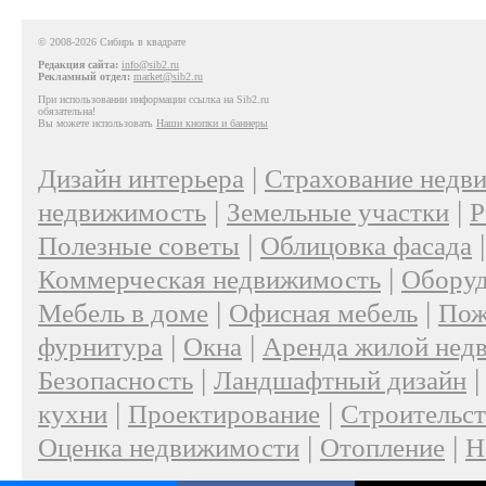
© 2008-2026 Сибирь в квадрате
Редакция сайта:
info@sib2.ru
Рекламный отдел:
market@sib2.ru
При использовании информации ссылка на Sib2.ru
обязательна!
Вы можете использовать
Наши кнопки и баннеры
|
Дизайн интерьера
Страхование недв
|
|
недвижимость
Земельные участки
Р
|
Полезные советы
Облицовка фасада
|
Коммерческая недвижимость
Оборуд
|
|
Мебель в доме
Офисная мебель
Пож
|
|
фурнитура
Окна
Аренда жилой нед
|
Безопасность
Ландшафтный дизайн
|
|
кухни
Проектирование
Строительс
|
|
Оценка недвижимости
Отопление
Н