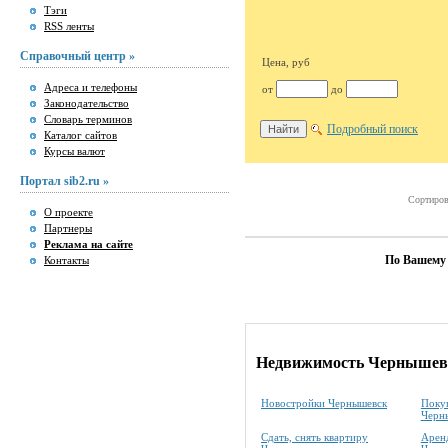
Тэги
RSS ленты
Справочный центр »
Цена, руб
Адреса и телефоны
от
до
Законодательство
Словарь терминов
Подробный поиск
Каталог сайтов
Курсы валют
Портал sib2.ru »
Сортиров
О проекте
Партнеры
Реклама на сайте
По Вашему 
Контакты
Недвижимость Чернышев
Новостройки Чернышевск
Покуп
Черн
Сдать, снять квартиру
Аренд