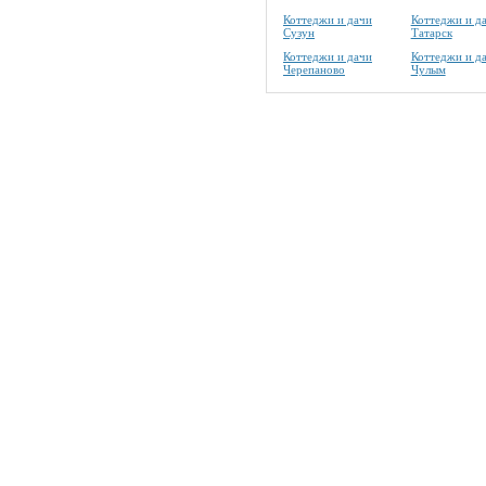
Коттеджи и дачи
Коттеджи и д
Сузун
Татарск
Коттеджи и дачи
Коттеджи и д
Черепаново
Чулым