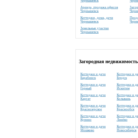
Чернышевск
Черн
Аренда, продажа офисов
Заго
Чернышевск
Черн
Коттеджи, дома, дачи
Прода
Чернышевск
Черн
Земельные участки
Чернышевск
Загородная недвижимость
Коттеджи и дачи
Коттеджи и д
Барабинск
Бердск
Коттеджи и дачи
Коттеджи и д
Горный
Искитим
Коттеджи и дачи
Коттеджи и д
Каргат
Колывань
Коттеджи и дачи
Коттеджи и д
Краснозерское
Краснообск
Коттеджи и дачи
Коттеджи и д
Купино
Линёво
Коттеджи и дачи
Коттеджи и д
Мошково
Новосибирск