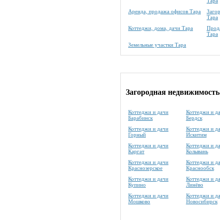
Тара
Аренда, продажа офисов Тара
Заго
Тара
Коттеджи, дома, дачи Тара
Прода
Тара
Земельные участки Тара
Загородная недвижимость
Коттеджи и дачи
Коттеджи и д
Барабинск
Бердск
Коттеджи и дачи
Коттеджи и д
Горный
Искитим
Коттеджи и дачи
Коттеджи и д
Каргат
Колывань
Коттеджи и дачи
Коттеджи и д
Краснозерское
Краснообск
Коттеджи и дачи
Коттеджи и д
Купино
Линёво
Коттеджи и дачи
Коттеджи и д
Мошково
Новосибирск