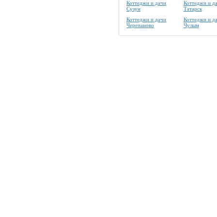
Коттеджи и дачи
Коттеджи и д
Сузун
Татарск
Коттеджи и дачи
Коттеджи и д
Черепаново
Чулым