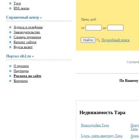
Тэги
RSS ленты
Справочный центр »
Цена, руб
Адреса и телефоны
от
до
Законодательство
Словарь терминов
Подробный поиск
Каталог сайтов
Курсы валют
Портал sib2.ru »
Сортиров
О проекте
Партнеры
Реклама на сайте
По Вашему 
Контакты
Недвижимость Тара
Новостройки Тара
Покуп
Тара
Сдать, снять квартиру Тара
Аренд