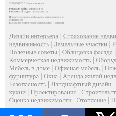
© 2008-2026 Сибирь в квадрате
Редакция сайта:
info@sib2.ru
Рекламный отдел:
market@sib2.ru
При использовании информации ссылка на Sib2.ru
обязательна!
Вы можете использовать
Наши кнопки и баннеры
|
Дизайн интерьера
Страхование недв
|
|
недвижимость
Земельные участки
Р
|
Полезные советы
Облицовка фасада
|
Коммерческая недвижимость
Оборуд
|
|
Мебель в доме
Офисная мебель
Пож
|
|
фурнитура
Окна
Аренда жилой нед
|
Безопасность
Ландшафтный дизайн
|
|
кухни
Проектирование
Строительс
|
|
Оценка недвижимости
Отопление
Н
|
О проекте