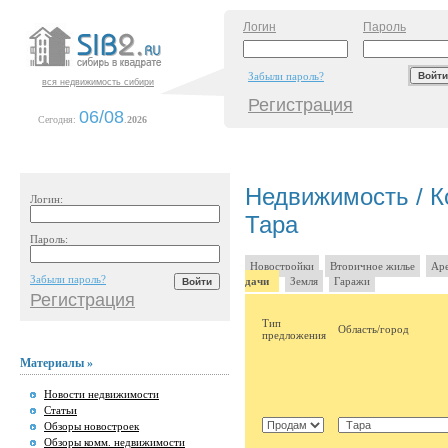
Логин
Пароль
Забыли пароль?
вся недвижимость сибири
Регистрация
06/08
Сегодня:
.
2026
Недвижимость / Ко
Логин:
Тара
Пароль:
Новостройки
Вторичное жилье
Аре
Забыли пароль?
дачи
Земля
Гаражи
Регистрация
Тип
Область/город
предложения
Материалы »
Новости недвижимости
Статьи
Обзоры новостроек
Обзоры комм. недвижимости