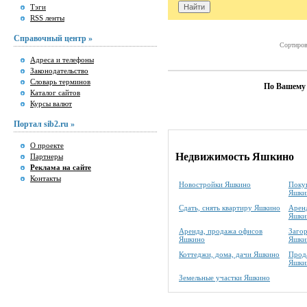
Тэги
RSS ленты
Справочный центр »
Сортиров
Адреса и телефоны
Законодательство
Словарь терминов
По Вашему 
Каталог сайтов
Курсы валют
Портал sib2.ru »
О проекте
Недвижимость Яшкино
Партнеры
Реклама на сайте
Контакты
Новостройки Яшкино
Покуп
Яшки
Сдать, снять квартиру Яшкино
Аренд
Яшки
Аренда, продажа офисов
Заго
Яшкино
Яшки
Коттеджи, дома, дачи Яшкино
Прода
Яшки
Земельные участки Яшкино