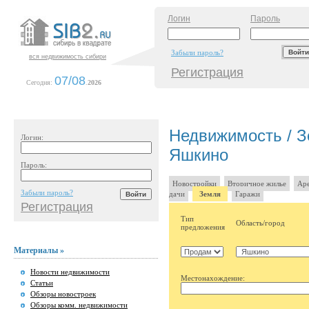
Логин
Пароль
Забыли пароль?
вся недвижимость сибири
Регистрация
07/08
Сегодня:
.
2026
Недвижимость / З
Логин:
Яшкино
Пароль:
Новостройки
Вторичное жилье
Аре
Забыли пароль?
дачи
Земля
Гаражи
Регистрация
Тип
Область/город
предложения
Материалы »
Новости недвижимости
Местонахождение:
Статьи
Обзоры новостроек
Обзоры комм. недвижимости