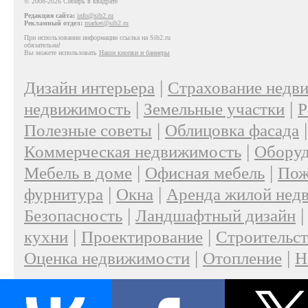
© 2008-2026 Сибирь в квадрате
Редакция сайта:
info@sib2.ru
Рекламный отдел:
market@sib2.ru
При использовании информации ссылка на Sib2.ru
обязательна!
Вы можете использовать
Наши кнопки и баннеры
|
Дизайн интерьера
Страхование недв
|
|
недвижимость
Земельные участки
Р
|
Полезные советы
Облицовка фасада
|
Коммерческая недвижимость
Оборуд
|
|
Мебель в доме
Офисная мебель
Пож
|
|
фурнитура
Окна
Аренда жилой нед
|
Безопасность
Ландшафтный дизайн
|
|
кухни
Проектирование
Строительс
|
|
Оценка недвижимости
Отопление
Н
|
О проекте