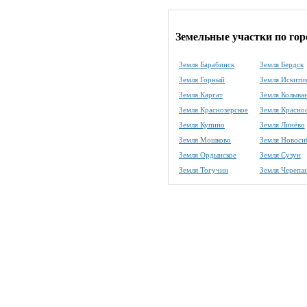
Земельные участки по го
Земля Барабинск
Земля Бердск
Земля Горный
Земля Искити
Земля Каргат
Земля Колыва
Земля Краснозерское
Земля Красно
Земля Купино
Земля Линёво
Земля Мошково
Земля Новоси
Земля Ордынское
Земля Сузун
Земля Тогучин
Земля Черепа