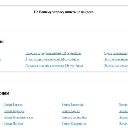
По Вашему запросу ничего не найдено.
сы
Покупка, продажа квартир Мугур-Аксы
Сдать, снять кв
ы
Аренда, продажа офисов Мугур-Аксы
Загородная нед
Продажа и аренда коттеджа Мугур-Аксы
Земельные учас
родам
Земля Бердск
Земля Болотное
Земля
Земля Карасук
Земля Каргат
Земля
Земля Краснозерское
Земля Краснообск
Земля
Земля Линёво
Земля Маслянино
Земля