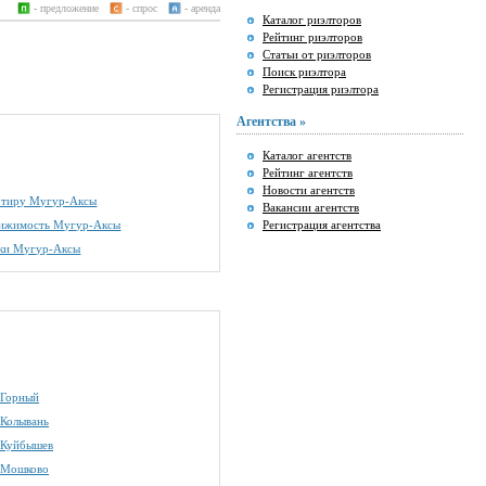
- предложение
- спрос
- аренда
Каталог риэлторов
Рейтинг риэлторов
Статьи от риэлторов
Поиск риэлтора
Регистрация риэлтора
Агентства »
Каталог агентств
Рейтинг агентств
Новости агентств
артиру Мугур-Аксы
Вакансии агентств
вижимость Мугур-Аксы
Регистрация агентства
тки Мугур-Аксы
 Горный
 Колывань
 Куйбышев
 Мошково