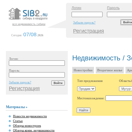
Логин
Пароль
Забыли пароль?
вся недвижимость сибири
Регистрация
07/08
Сегодня:
.
2026
Недвижимость / З
Логин:
Новостройки
Вторичное жилье
Аре
Пароль:
Тип предложения
Область/
Забыли пароль?
Регистрация
Местонахождение:
Материалы »
Новости недвижимости
Статьи
Обзоры новостроек
Обзоры комм. недвижимости