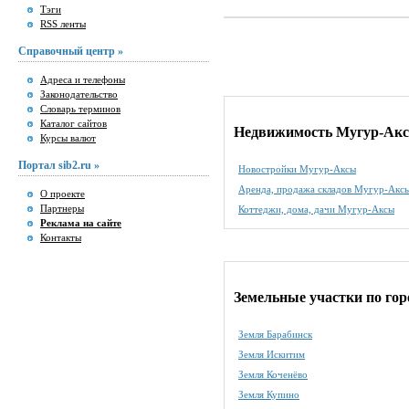
Тэги
RSS ленты
Справочный центр »
Адреса и телефоны
Законодательство
Словарь терминов
Каталог сайтов
Недвижимость Мугур-Ак
Курсы валют
Портал sib2.ru »
Новостройки Мугур-Аксы
Аренда, продажа складов Мугур-Акс
О проекте
Партнеры
Коттеджи, дома, дачи Мугур-Аксы
Реклама на сайте
Контакты
Земельные участки по го
Земля Барабинск
Земля Искитим
Земля Коченёво
Земля Купино