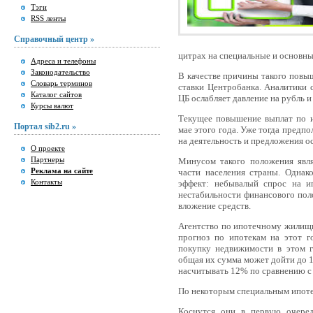
Тэги
RSS ленты
Справочный центр »
цитрах на специальные и основны
Адреса и телефоны
Законодательство
В качестве причины такого повы
Словарь терминов
ставки Центробанка. Аналитики 
Каталог сайтов
ЦБ ослабляет давление на рубль и
Курсы валют
Текущее повышение выплат по и
Портал sib2.ru »
мае этого года. Уже тогда предпо
на деятельность и предложения о
О проекте
Партнеры
Минусом такого положения явля
Реклама на сайте
части населения страны. Однак
Контакты
эффект: небывалый спрос на ип
нестабильности финансового пол
вложение средств.
Агентство по ипотечному жилищ
прогноз по ипотекам на этот г
покупку недвижимости в этом г
общая их сумма может дойти до 1
насчитывать 12% по сравнению с 
По некоторым специальным ипот
Коснутся они в первую очере