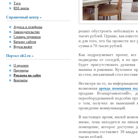
Тэги
RSS ленты
Справочный центр »
Адреса и телефоны
решил обустроить небольшую кв
Законодательство
тысяч рублей. Однако, как извест
Словарь терминов
и для того, что бы провести все
Каталог сайтов
сумма в 70 тысяч рублей.
Курсы валют
Как подразумевает проект, вс
Портал sib2.ru »
подведены от соседей, и по пр
будет присутствовать душевая 
О проекте
машина и раковина. Кухонное п
Партнеры
из стен, письменный стол поставят
Реклама на сайте
Контакты
Несмотря на то, на информационн
возможная
аренда помещения по
продаже В«апартаментовВ», 
переоборудованной подсобке про
о том, получил ли нынешний в
проведение коммуникаций.
В настоящее время, жилой компл
жилье, пока находится на начал
помещение, которое доступно 
помещении составляет 39 квадра
тысяч рублей.