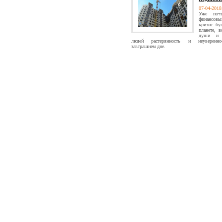
07-04-201
Уже поч
финансовы
кризис бу
планете, в
души и 
людей растерянность и неуверенн
завтрашнем дне.