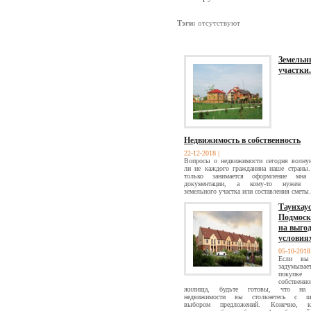
Тэги:
отсутствуют
Земельн
участки.
Недвижимость в собственность
22-12-2018
|
Вопросы о недвижимости сегодня волну
ли не каждого гражданина наше страны.
только занимается оформление мна 
документации, а кому-то нужен п
земельного участка или составления сметы.
Таунхау
Подмоск
на выго
условия
05-10-201
Если вы
задумыва
покупке
собственно
жилища, будьте готовы, что на
недвижимости вы столкнетесь с ш
выбором предложений. Конечно, к