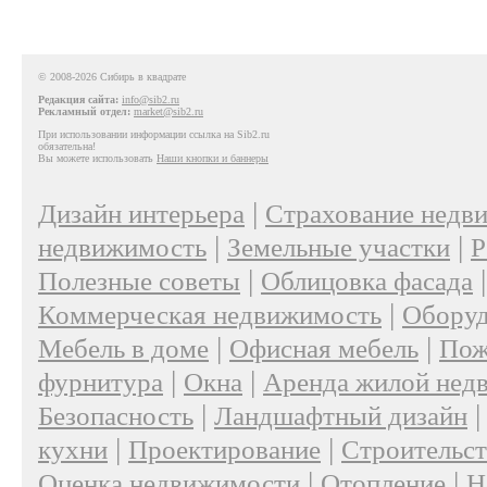
© 2008-2026 Сибирь в квадрате
Редакция сайта:
info@sib2.ru
Рекламный отдел:
market@sib2.ru
При использовании информации ссылка на Sib2.ru
обязательна!
Вы можете использовать
Наши кнопки и баннеры
|
Дизайн интерьера
Страхование недв
|
|
недвижимость
Земельные участки
Р
|
Полезные советы
Облицовка фасада
|
Коммерческая недвижимость
Оборуд
|
|
Мебель в доме
Офисная мебель
Пож
|
|
фурнитура
Окна
Аренда жилой нед
|
Безопасность
Ландшафтный дизайн
|
|
кухни
Проектирование
Строительс
|
|
Оценка недвижимости
Отопление
Н