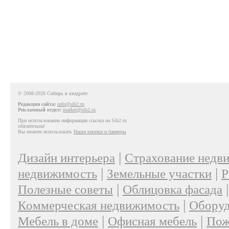
© 2008-2026 Сибирь в квадрате
Редакция сайта:
info@sib2.ru
Рекламный отдел:
market@sib2.ru
При использовании информации ссылка на Sib2.ru
обязательна!
Вы можете использовать
Наши кнопки и баннеры
|
Дизайн интерьера
Страхование недв
|
|
недвижимость
Земельные участки
Р
|
Полезные советы
Облицовка фасада
|
Коммерческая недвижимость
Оборуд
|
|
Мебель в доме
Офисная мебель
Пож