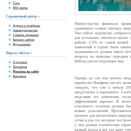
Тэги
RSS ленты
Справочный центр »
Министерство финансов прин
Адреса и телефоны
уравнивать хозяев элитных квар
Законодательство
Уже сейчас ведомство собирает
Словарь терминов
для остальных объектов жилья: 
Каталог сайтов
районе 2-3% от самой низкой 
Курсы валют
изменений в стране было оконч
недвижимость должна иметь чётк
Портал sib2.ru »
вопроса на практике передана 
Бийска для последующих мер.
О проекте
Партнеры
Реклама на сайте
Контакты
Однако, до сих пор неясно, ког
наработки Минфина насчёт актив
ожидать, что уже к началу 20
представлен в парламенте. Сооб
моделями его изменения, пос
эффективный вариант. В итог
отдельного человека должна бы
всяких дополнений. Противопо
процент для масштабных кварти
сетки и для тех, которые построе
у них разная техническая хара
разный доход и всё это надо учи