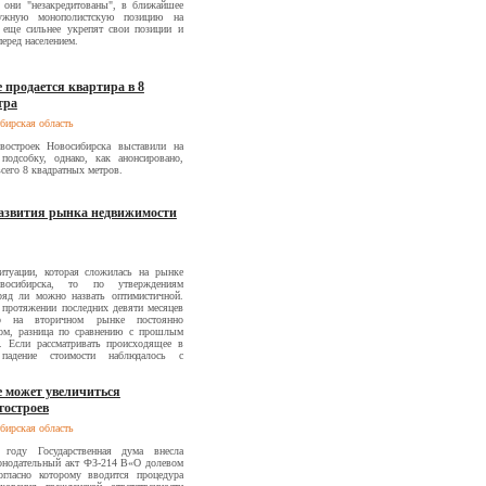
о они "незакредитованы", в ближайшее
ужную монополистскую позицию на
еще сильнее укрепят свои позиции и
перед населением.
 продается квартира в 8
тра
ибирская область
остроек Новосибирска выставили на
одсобку, однако, как анонсировано,
всего 8 квадратных метров.
азвития рынка недвижимости
итуации, которая сложилась на рынке
восибирска, то по утверждениям
вряд ли можно назвать оптимистичной.
 протяжении последних девяти месяцев
ир на вторичном рынке постоянно
ом, разница по сравнению с прошлым
в. Если рассматривать происходящее в
падение стоимости наблюдалось с
е может увеличиться
гостроев
ибирская область
оду Государственная дума внесла
конодательный акт ФЗ-214 В«О долевом
согласно которому вводится процедура