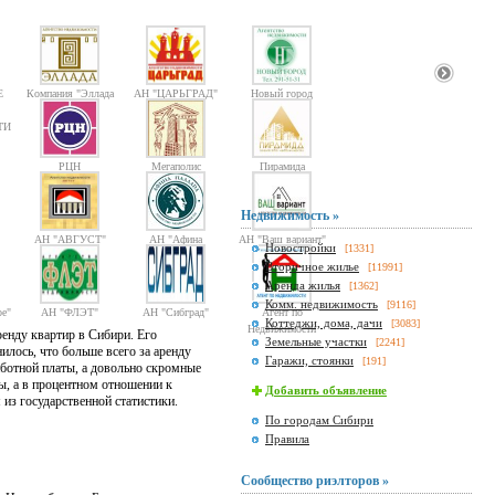
Е
Компания "Эллада
АН "ЦАРЬГРАД"
Новый город
2000"
ТИ
РЦН
Мегаполис
Пирамида
Недвижимость »
АН "АВГУСТ"
АН "Афина
АН "Ваш вариант"
Новостройки
[1331]
Паллада"
Вторичное жилье
[11991]
Аренда жилья
[1362]
Комм. недвижимость
[9116]
е"
АН "ФЛЭТ"
АН "Сибград"
Агент по
Коттеджи, дома, дачи
[3083]
Недвижимости
ренду квартир в Сибири. Его
Земельные участки
[2241]
илось, что больше всего за аренду
Гаражи, стоянки
[191]
работной платы, а довольно скромные
ды, а в процентном отношении к
Добавить объявление
 из государственной статистики.
По городам Сибири
Правила
Сообщество риэлторов »