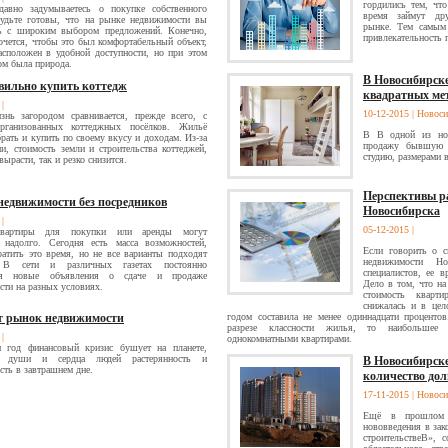
гордились тем, чт
авно задумываетесь о покупке собственного
время займут др
удьте готовы, что на рынке недвижимости вы
рынке. Тем самым 
сь с широким выбором предложений. Конечно,
привлекательность 
очется, чтобы это был комфортабельный объект,
асположен в удобной доступности, но при этом
ом была природа.
В Новосибирске
вильно купить коттедж
квадратных ме
8
|
10-12-2015
| Новос
знь загородом сравнивается, прежде всего, с
рганизованных коттеджных посёлков. Жильё
В В одной из нов
ать и купить по своему вкусу и доходам. Из-за
продажу бывшую п
и, стоимость земли и строительства коттеджей,
студию, размерами 
вырасти, так и резко снизится.
Перспективы р
недвижимости без посредников
Новосибирска
8
|
05-12-2015
|
вартиры для покупки или аренды могут
я надолго. Сегодня есть масса возможностей,
Если говорить о с
ратить это время, но не все варианты подходят
недвижимости Но
 В сети и различных газетах постоянно
специалистов, ее 
ся новые объявления о сдаче и продаже
Дело в том, что на
ти на разных условиях.
стоимость кварт
снижалась и в цел
т рынок недвижимости
годом составила не менее одиннадцати проценто
разрезе классности жилья, то наибольшее 
8
|
однокомнатными квартирами.
 год финансовый кризис бушует на планете,
 души и сердца людей растерянность и
В Новосибирск
сть в завтрашнем дне.
количество дол
17-11-2015
| Новос
Ещё в прошлом г
нововведения в за
строительствеВ», 