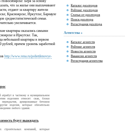
в Новосибирске. Беря за основу
азать, что за жилье они выплачивают
Каталог риэлторов
асти, отдают за квартиру жители
Рейтинг риэлторов
ске, Красноярске, Иркутске, Барнауле
Статьи от риэлторов
ов среднестатистической семьи.
Поиск риэлтора
ачительно увеличивается.
Регистрация риэлтора
ские квартиры оказались самыми
Агентства »
сноярске и Иркутске. Так,
нда небольшой квартиры в первом
Каталог агентств
0 рублей, причем уровень заработной
Рейтинг агентств
Новости агентств
тов
http://www.rena.ru/polietilenovye-
Вакансии агентств
Регистрация агентства
рос
 атрибут в частному и муниципальном
этим изделиям относят: сваи, блоки
ы перекрытия, армированные бетоном
ругие изделия, которые обязательно
зведении любого здания.
жимость будут выжидать
х строительных компаний, которые