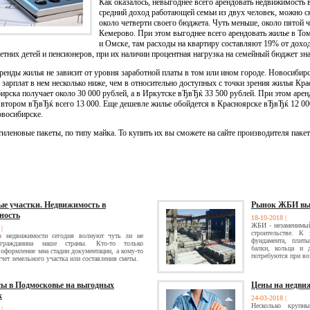
Как оказалось, невыгоднее всего арендовать недвижимость 
средний доход работающей семьи из двух человек, можно ск
около четверти своего бюджета. Чуть меньше, около пятой ч
Кемерово. При этом выгоднее всего арендовать жилье в Том
и Омске, там расходы на квартиру составляют 19% от доход
етних детей и пенсионеров, при их наличии процентная нагрузка на семейный бюджет зн
ренды жилья не зависит от уровня заработной платы в том или ином городе. Новосибир
 зарплат в нем несколько ниже, чем в относительно доступных с точки зрения жилья Кра
ирска получает около 30 000 рублей, а в Иркутске вЂвЂќ 33 500 рублей. При этом аре
во втором вЂвЂќ всего 13 000. Еще дешевле жилье обойдется в Красноярске вЂвЂќ 12 00
овосибирске.
тиленовые пакеты, по типу майка. То купить их вы сможете на сайте производителя паке
ые участки. Недвижимость в
Рынок ЖБИ вы
ность
18-10-2018
|
ЖБИ - незаменимый
8
|
строительстве. К 
 недвижимости сегодня волнуют чуть ли не
фундамента, плит
гражданина наше страны. Кто-то только
балки, кольца и д
 оформление мна стадии документации, а кому-то
потребуются при во
чет земельного участка или составления сметы.
сы в Подмосковье на выгодных
Цены на недви
х
24-03-2018
|
Несколько крупны
8
|