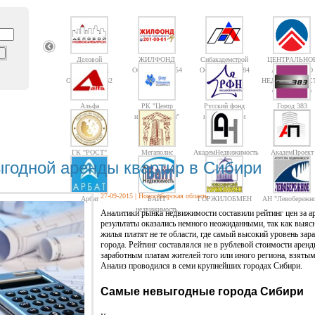
Деловой
ЖИЛФОНД
Сибакадемстрой
ЦЕНТРАЛЬНО
Новосибирск
Объектов: 14754
Объектов: 10084
АГЕНТСТВО
Объектов: 1362
НЕДВИЖИМОС
Объектов: 10
Альфа
РК "Центр
Русский фонд
Город 383
недвижимости"
недвижимости
ГК "РОСТ"
Мегаполис
АкадемНедвижимость
АкадемПроект
ыгодной аренды квартир в Сибири
27-09-2015
| Новосибирская область
Арбат
БАЙТ
ГОРЖИЛОБМЕН
АН "Левобережно
недвижимость
Аналитики рынка недвижимости составили рейтинг цен за а
результаты оказались немного неожиданными, так как выясн
жилья платят не те области, где самый высокий уровень за
города. Рейтинг составлялся не в рублевой стоимости арен
заработным платам жителей того или иного региона, взятым
Анализ проводился в семи крупнейших городах Сибири.
Самые невыгодные города Сибири