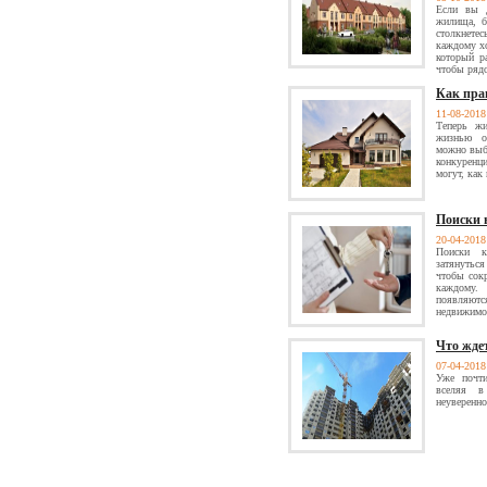
Если вы д
жилища, б
столкнете
каждому х
который р
чтобы ряд
Как пра
11-08-201
Теперь жи
жизнью о
можно выбр
конкуренци
могут, как 
Поиски 
20-04-201
Поиски к
затянутьс
чтобы сок
каждому.
появляют
недвижимос
Что жде
07-04-201
Уже почти
вселяя в
неуверенно