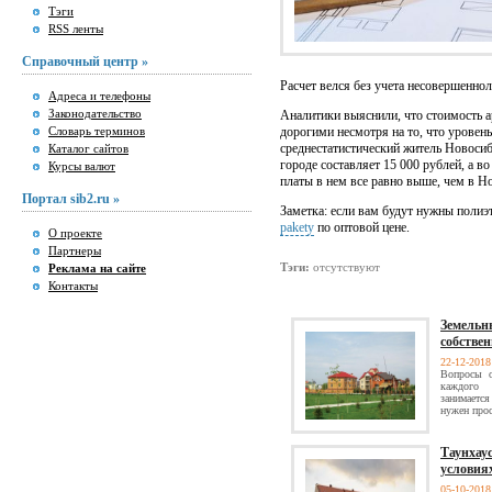
Тэги
RSS ленты
Справочный центр »
Расчет велся без учета несовершеннол
Адреса и телефоны
Законодательство
Аналитики выяснили, что стоимость а
Словарь терминов
дорогими несмотря на то, что уровень
среднестатистический житель Новосиб
Каталог сайтов
городе составляет 15 000 рублей, а 
Курсы валют
платы в нем все равно выше, чем в Н
Портал sib2.ru »
Заметка: если вам будут нужны полиэ
pakety
по оптовой цене.
О проекте
Партнеры
Тэги:
отсутствуют
Реклама на сайте
Контакты
Земельн
собствен
22-12-201
Вопросы о
каждого 
занимается
нужен прос
Таунхау
условия
05-10-201