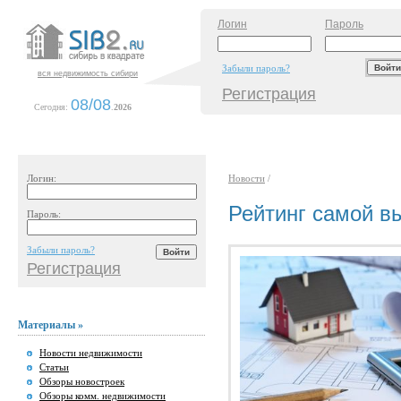
Логин
Пароль
Забыли пароль?
вся недвижимость сибири
Регистрация
08/08
Сегодня:
.
2026
Логин:
Новости
/
Рейтинг самой в
Пароль:
Забыли пароль?
Регистрация
Материалы »
Новости недвижимости
Статьи
Обзоры новостроек
Обзоры комм. недвижимости