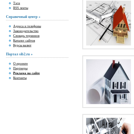
Тэги
RSS ленты
Справочный центр »
Адреса и телефоны
Законодательство
Словарь терминов
Каталог сайтов
Курсы валют
Портал sib2.ru »
О проекте
Партнеры
Реклама на сайте
Контакты