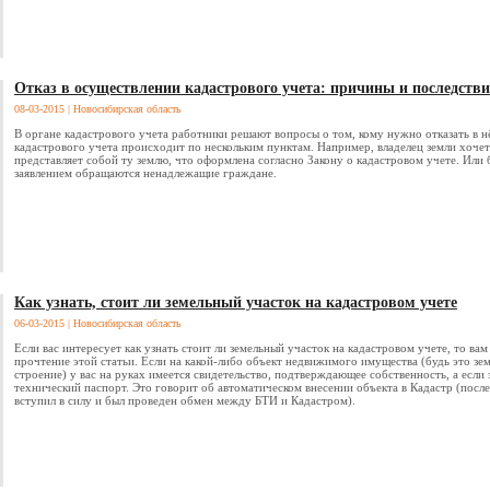
Отказ в осуществлении кадастрового учета: причины и последств
08-03-2015
| Новосибирская область
В органе кадастрового учета работники решают вопросы о том, кому нужно отказать в н
кадастрового учета происходит по нескольким пунктам. Например, владелец земли хочет 
представляет собой ту землю, что оформлена согласно Закону о кадастровом учете. Или б
заявлением обращаются ненадлежащие граждане.
Как узнать, стоит ли земельный участок на кадастровом учете
06-03-2015
| Новосибирская область
Если вас интересует как узнать стоит ли земельный участок на кадастровом учете, то ва
прочтение этой статьи. Если на какой-либо объект недвижимого имущества (будь это зе
строение) у вас на руках имеется свидетельство, подтверждающее собственность, а если 
технический паспорт. Это говорит об автоматическом внесении объекта в Кадастр (после
вступил в силу и был проведен обмен между БТИ и Кадастром).