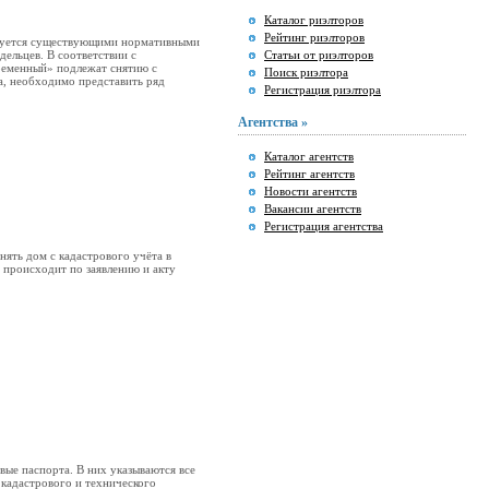
Каталог риэлторов
Рейтинг риэлторов
тируется существующими нормативными
дельцев. В соответствии с
Статьи от риэлторов
временный» подлежат снятию с
Поиск риэлтора
та, необходимо представить ряд
Регистрация риэлтора
Агентства »
Каталог агентств
Рейтинг агентств
Новости агентств
Вакансии агентств
Регистрация агентства
нять дом с кадастрового учёта в
 происходит по заявлению и акту
вые паспорта. В них указываются все
 кадастрового и технического