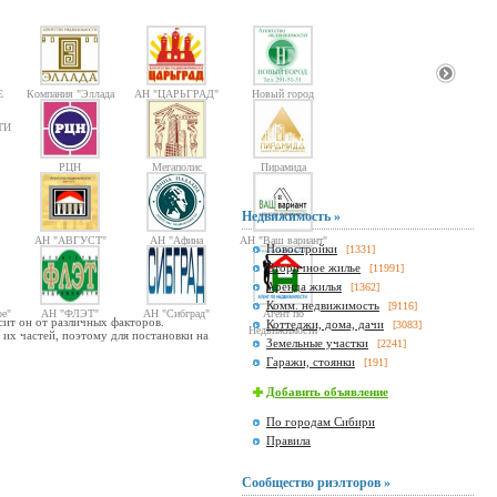
Е
Компания "Эллада
АН "ЦАРЬГРАД"
Новый город
2000"
ТИ
РЦН
Мегаполис
Пирамида
Недвижимость »
АН "АВГУСТ"
АН "Афина
АН "Ваш вариант"
Новостройки
[1331]
Паллада"
Вторичное жилье
[11991]
Аренда жилья
[1362]
Комм. недвижимость
[9116]
е"
АН "ФЛЭТ"
АН "Сибград"
Агент по
сит он от различных факторов.
Коттеджи, дома, дачи
[3083]
Недвижимости
 их частей, поэтому для постановки на
Земельные участки
[2241]
Гаражи, стоянки
[191]
Добавить объявление
По городам Сибири
Правила
Сообщество риэлторов »