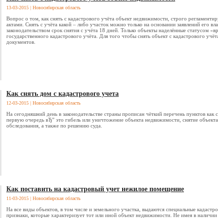
13-03-2015
| Новосибирская область
Вопрос о том, как снять с кадастрового учёта объект недвижимости, строго регламен
актами. Снять с учёта какой – либо участок можно только на основании заявлений его вла
законодательством срок снятия с учёта 18 дней. Только объекты наделённые статусом «
государственного кадастрового учёта. Для того чтобы снять объект с кадастрового учё
документов.
Как снять дом с кадастрового учета
12-03-2015
| Новосибирская область
На сегодняшний день в законодательстве страны прописан чёткий перечень пунктов как с
первую очередь вЂ” это гибель или уничтожение объекта недвижимости, снятие объекта
обследования, а также по решению суда.
Как поставить на кадастровый учет нежилое помещение
11-03-2015
| Новосибирская область
На все виды объектов, в том числе и земельного участка, выдаются специальные кадастро
признаки, которые характеризует тот или иной объект недвижимости. Не имея в наличии