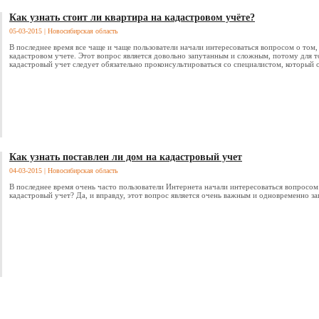
Как узнать стоит ли квартира на кадастровом учёте?
05-03-2015
| Новосибирская область
В последнее время все чаще и чаще пользователи начали интересоваться вопросом о том, 
кадастровом учете. Этот вопрос является довольно запутанным и сложным, потому для т
кадастровый учет следует обязательно проконсультироваться со специалистом, который о
Как узнать поставлен ли дом на кадастровый учет
04-03-2015
| Новосибирская область
В последнее время очень часто пользователи Интернета начали интересоваться вопросом:
кадастровый учет? Да, и вправду, этот вопрос является очень важным и одновременно з