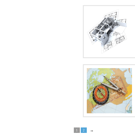
→
1
2