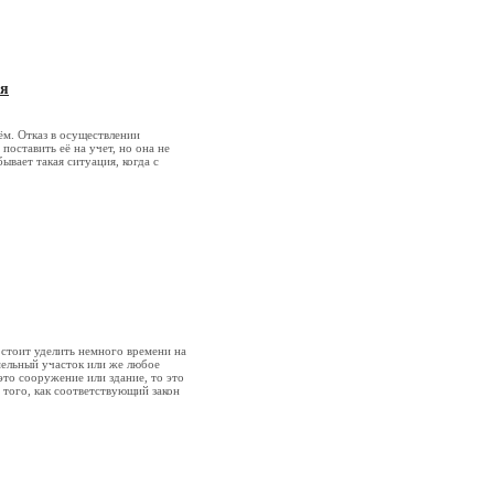
ия
ём. Отказ в осуществлении
поставить её на учет, но она не
ывает такая ситуация, когда с
м стоит уделить немного времени на
мельный участок или же любое
это сооружение или здание, то это
 того, как соответствующий закон