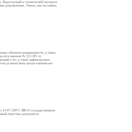
ю. Кадастровый и технический паспорта
ыми документами. Узнать, как поставить
данных объектов недвижимости, а также
ируется законом № 221-ФЗ от
тровый учет, а также зафиксировать
ости должны быть предоставлены все
от 24.07.2007г. ВВ«О государственном
нный перечень документов.