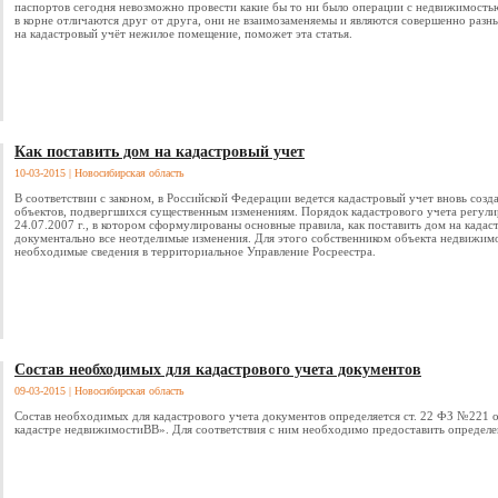
паспортов сегодня невозможно провести какие бы то ни было операции с недвижимость
в корне отличаются друг от друга, они не взаимозаменяемы и являются совершенно разн
на кадастровый учёт нежилое помещение, поможет эта статья.
Как поставить дом на кадастровый учет
10-03-2015
| Новосибирская область
В соответствии с законом, в Российской Федерации ведется кадастровый учет вновь соз
объектов, подвергшихся существенным изменениям. Порядок кадастрового учета регул
24.07.2007 г., в котором сформулированы основные правила, как поставить дом на кадас
документально все неотделимые изменения. Для этого собственником объекта недвижим
необходимые сведения в территориальное Управление Росреестра.
Состав необходимых для кадастрового учета документов
09-03-2015
| Новосибирская область
Состав необходимых для кадастрового учета документов определяется ст. 22 ФЗ №221 
кадастре недвижимостиВВ». Для соответствия с ним необходимо предоставить определе