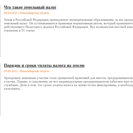
Что такое земельный налог
04-03-2015
| Новосибирская область
Земля в Российской Федерации принадлежит муниципальным образованиям, за нее придет
земельный налог. Он устанавливается правовым нормативным актом, который принимает
действующего Налогового кодекса Российской Федерации. Все полномочия местной влас
отражены в 31 статье.
Порядок и сроки уплаты налога на землю
03-03-2015
| Новосибирская область
Арендовать земельные участки стало привычной практикой для многих предпринимател
участки. Однако, к сожалению, не все индивидуальные предприниматели избегают при э
службами. Дело в том, что сроки уплаты налога на землю точно фиксированы, и необход
уплачивать.