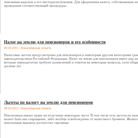
земельным наделом и его месторасположения. Для оформления налога, собственникам н
проведения соответствующей процедуры.
Налог на землю для пенсионеров и его особенности
09-03-2015
| Новосибирская область
Налоговые льготы предусмотрены для пенсионеров и некоторым другим категориям граж
законодательством Российской Федерации. Налог на землю для пенсионеров имеет ряд д
которые периодически требуют разъяснений и ответов на некоторые вопросы, хотя общая
десятки лет.
Льготы по налогу на землю для пенсионеров
08-03-2015
| Новосибирская область
Пенсионеры имеют право на получение некоторых льгот. В том числе есть льготы по нал
может быть как сокращение, либо вообще освобождение от налогового бремени. Желател
пенсионные выплаты достаточно скромные.