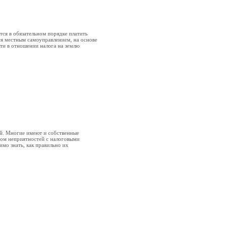
ся в обязательном порядке платить
ся местным самоуправлением, на основе
ти в отношении налога на землю
ей. Многие имеют и собственные
том неприятностей с налоговыми
имо знать, как правильно их