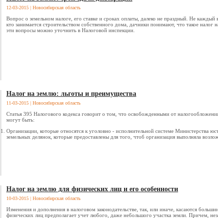
12-03-2015
| Новосибирская область
Вопрос о земельном налоге, его ставке и сроках оплаты, далеко не праздный. Не каждый в
кто занимается строительством собственного дома, дачники понимают, что такое налог н
эти вопросы можно уточнить в Налоговой инспекции.
Налог на землю: льготы и преимущества
11-03-2015
| Новосибирская область
Статья 395 Налогового кодекса говорит о том, что освобожденными от налогообложения,
могут быть:
Организации, которые относятся к уголовно - исполнительной системе Министерства юс
земельных делянок, которые предоставлены для того, чтоб организация выполняла возло
Налог на землю для физических лиц и его особенности
10-03-2015
| Новосибирская область
Изменения и дополнения в налоговом законодательстве, так, или иначе, касаются больши
физических лиц предполагает учет любого, даже небольшого участка земли. Причем, нез