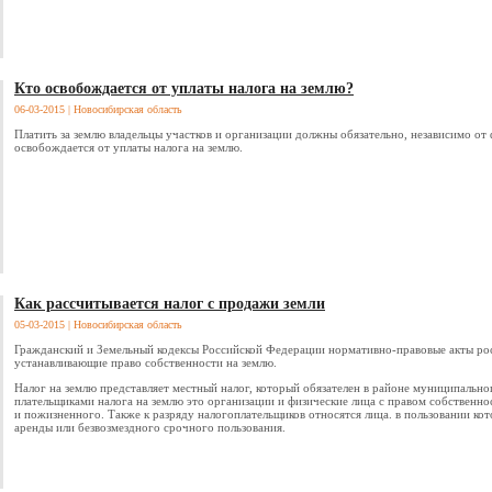
Кто освобождается от уплаты налога на землю?
06-03-2015
| Новосибирская область
Платить за землю владельцы участков и организации должны обязательно, независимо от 
освобождается от уплаты налога на землю.
Как рассчитывается налог с продажи земли
05-03-2015
| Новосибирская область
Гражданский и Земельный кодексы Российской Федерации нормативно-правовые акты рос
устанавливающие право собственности на землю.
Налог на землю представляет местный налог, который обязателен в районе муниципальн
плательщиками налога на землю это организации и физические лица с правом собственно
и пожизненного. Также к разряду налогоплательщиков относятся лица. в пользовании ко
аренды или безвозмездного срочного пользования.