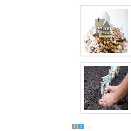
→
1
2