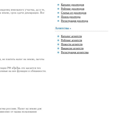
Каталог риэлторов
Рейтинг риэлторов
ладелец земельного участка, да и те,
а землю, срок сдачи декларации. Все
Статьи от риэлторов
Поиск риэлтора
Регистрация риэлтора
Агентства »
Каталог агентств
Рейтинг агентств
Новости агентств
Вакансии агентств
Регистрация агентства
 не платить налог на землю, льготы
тиции РФ вЂвЂњ это касается тех
женные на нее функции и обязанности.
нства россиян. Налог на землю для
ависимо от права пользования