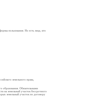
формы пользования. Но есть лица, кто
сийского земельного права,
ого образования. Обязательными
сти на земельный участок бессрочного
торых земельный участок по договору