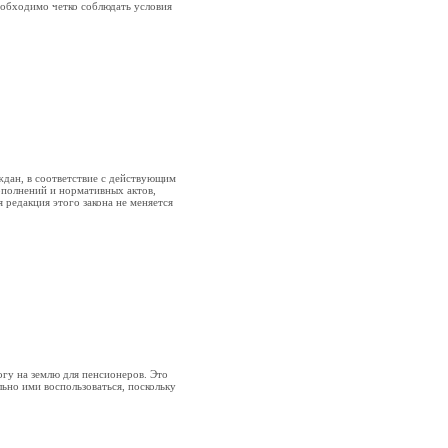
еобходимо четко соблюдать условия
дан, в соответствие с действующим
ополнений и нормативных актов,
 редакция этого закона не меняется
огу на землю для пенсионеров. Это
ьно ими воспользоваться, поскольку