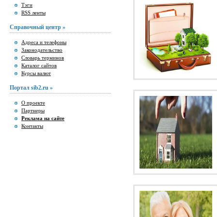
Тэги
RSS ленты
Справочный центр »
Адреса и телефоны
Законодательство
Словарь терминов
Каталог сайтов
Курсы валют
Портал sib2.ru »
О проекте
Партнеры
Реклама на сайте
Контакты