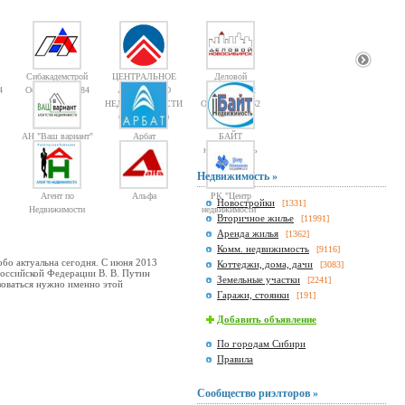
Сибакадемстрой
ЦЕНТРАЛЬНОЕ
Деловой
4
Объектов: 10084
АГЕНТСТВО
Новосибирск
НЕДВИЖИМОСТИ
Объектов: 1362
Объектов: 10
АН "Ваш вариант"
Арбат
БАЙТ
недвижимость
Недвижимость »
Агент по
Альфа
РК "Центр
Новостройки
[1331]
Недвижимости
недвижимости"
Вторичное жилье
[11991]
Аренда жилья
[1362]
Комм. недвижимость
[9116]
обо актуальна сегодня. С июня 2013
Коттеджи, дома, дачи
[3083]
Российской Федерации В. В. Путин
Земельные участки
[2241]
зоваться нужно именно этой
Гаражи, стоянки
[191]
Добавить объявление
По городам Сибири
Правила
Сообщество риэлторов »