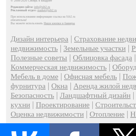
© 2008-2026 Сибирь в квадрате
Редакция сайта:
info@sib2.ru
Рекламный отдел:
market@sib2.ru
При использовании информации ссылка на Sib2.ru
обязательна!
Вы можете использовать
Наши кнопки и баннеры
|
Дизайн интерьера
Страхование недв
|
|
недвижимость
Земельные участки
Р
|
Полезные советы
Облицовка фасада
|
Коммерческая недвижимость
Оборуд
|
|
Мебель в доме
Офисная мебель
Пож
|
|
фурнитура
Окна
Аренда жилой нед
|
Безопасность
Ландшафтный дизайн
|
|
кухни
Проектирование
Строительс
|
|
Оценка недвижимости
Отопление
Н
|
О проекте