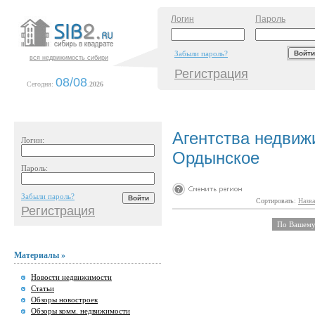
Логин
Пароль
Забыли пароль?
вся недвижимость сибири
Регистрация
08/08
Сегодня:
.
2026
Агентства недвиж
Логин:
Ордынское
Пароль:
Забыли пароль?
Сортировать:
Назва
Регистрация
По Вашему 
Материалы »
Новости недвижимости
Статьи
Обзоры новостроек
Обзоры комм. недвижимости