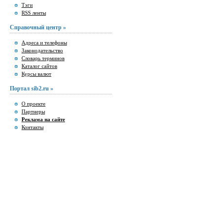
Тэги
RSS ленты
Справочный центр »
Адреса и телефоны
Законодательство
Словарь терминов
Каталог сайтов
Курсы валют
Портал sib2.ru »
О проекте
Партнеры
Реклама на сайте
Контакты