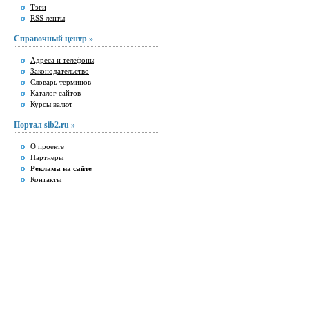
Тэги
RSS ленты
Справочный центр »
Адреса и телефоны
Законодательство
Словарь терминов
Каталог сайтов
Курсы валют
Портал sib2.ru »
О проекте
Партнеры
Реклама на сайте
Контакты