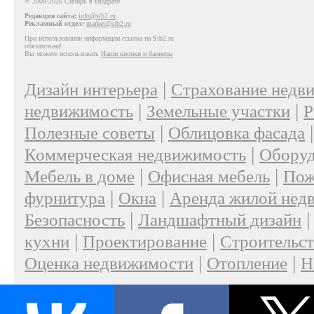
© 2008-2026 Сибирь в квадрате
Редакция сайта:
info@sib2.ru
Рекламный отдел:
market@sib2.ru
При использовании информации ссылка на Sib2.ru
обязательна!
Вы можете использовать
Наши кнопки и баннеры
|
Дизайн интерьера
Страхование недв
|
|
недвижимость
Земельные участки
Р
|
Полезные советы
Облицовка фасада
|
Коммерческая недвижимость
Оборуд
|
|
Мебель в доме
Офисная мебель
Пож
|
|
фурнитура
Окна
Аренда жилой нед
|
Безопасность
Ландшафтный дизайн
|
|
кухни
Проектирование
Строительс
|
|
Оценка недвижимости
Отопление
Н
|
О проекте