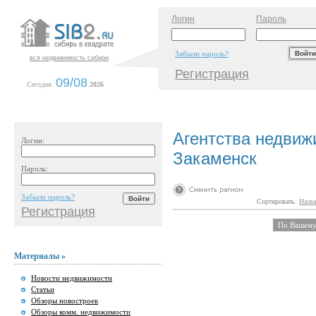
Логин
Пароль
Забыли пароль?
вся недвижимость сибири
Регистрация
09/08
Сегодня:
.
2026
Агентства недвиж
Логин:
Закаменск
Пароль:
Забыли пароль?
Сортировать:
Назва
Регистрация
По Вашему 
Материалы »
Новости недвижимости
Статьи
Обзоры новостроек
Обзоры комм. недвижимости