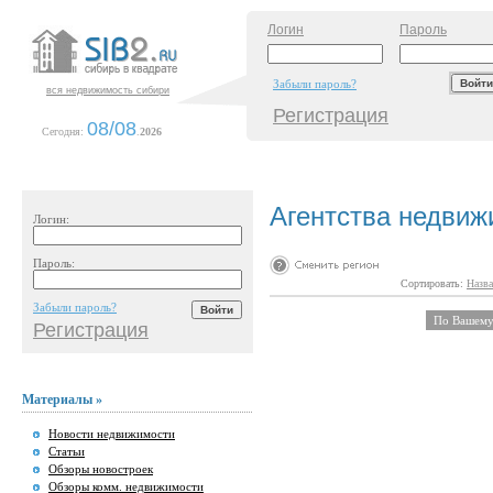
Логин
Пароль
Забыли пароль?
вся недвижимость сибири
Регистрация
08/08
Сегодня:
.
2026
Агентства недвиж
Логин:
Пароль:
Сортировать:
Назва
Забыли пароль?
По Вашему 
Регистрация
Материалы »
Новости недвижимости
Статьи
Обзоры новостроек
Обзоры комм. недвижимости