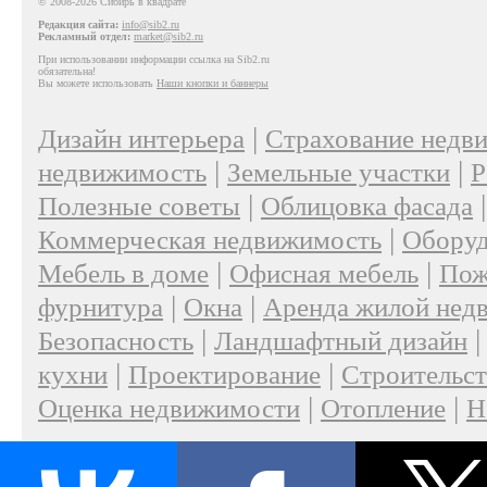
© 2008-2026 Сибирь в квадрате
Редакция сайта:
info@sib2.ru
Рекламный отдел:
market@sib2.ru
При использовании информации ссылка на Sib2.ru
обязательна!
Вы можете использовать
Наши кнопки и баннеры
|
Дизайн интерьера
Страхование недв
|
|
недвижимость
Земельные участки
Р
|
Полезные советы
Облицовка фасада
|
Коммерческая недвижимость
Оборуд
|
|
Мебель в доме
Офисная мебель
Пож
|
|
фурнитура
Окна
Аренда жилой нед
|
Безопасность
Ландшафтный дизайн
|
|
кухни
Проектирование
Строительс
|
|
Оценка недвижимости
Отопление
Н
|
О проекте