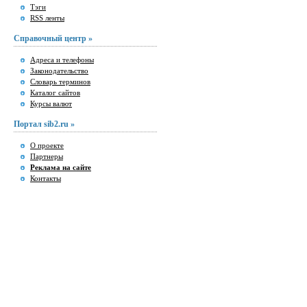
Тэги
RSS ленты
Справочный центр »
Адреса и телефоны
Законодательство
Словарь терминов
Каталог сайтов
Курсы валют
Портал sib2.ru »
О проекте
Партнеры
Реклама на сайте
Контакты