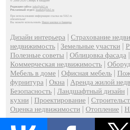
© 2008-2026 Сибирь в квадрате
Редакция сайта:
info@sib2.ru
Рекламный отдел:
market@sib2.ru
При использовании информации ссылка на Sib2.ru
обязательна!
Вы можете использовать
Наши кнопки и баннеры
|
Дизайн интерьера
Страхование недв
|
|
недвижимость
Земельные участки
Р
|
Полезные советы
Облицовка фасада
|
Коммерческая недвижимость
Оборуд
|
|
Мебель в доме
Офисная мебель
Пож
|
|
фурнитура
Окна
Аренда жилой нед
|
Безопасность
Ландшафтный дизайн
|
|
кухни
Проектирование
Строительс
|
|
Оценка недвижимости
Отопление
Н
|
О проекте