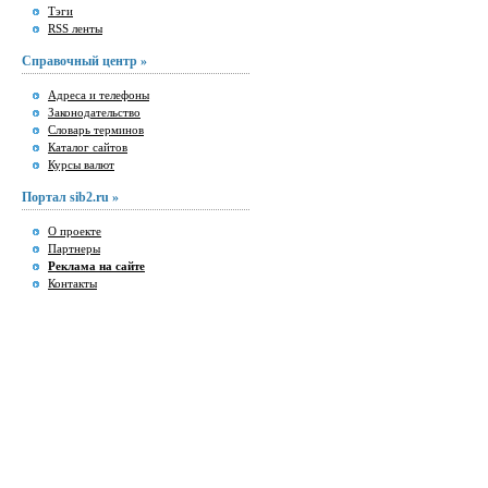
Тэги
RSS ленты
Справочный центр »
Адреса и телефоны
Законодательство
Словарь терминов
Каталог сайтов
Курсы валют
Портал sib2.ru »
О проекте
Партнеры
Реклама на сайте
Контакты