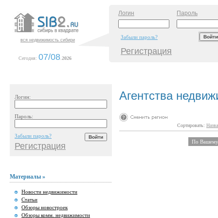
Логин
Пароль
Забыли пароль?
вся недвижимость сибири
Регистрация
07/08
Сегодня:
.
2026
Агентства недвиж
Логин:
Пароль:
Сортировать:
Назва
Забыли пароль?
По Вашему 
Регистрация
Материалы »
Новости недвижимости
Статьи
Обзоры новостроек
Обзоры комм. недвижимости