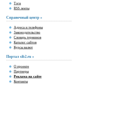
Тэги
RSS ленты
Справочный центр »
Адреса и телефоны
Законодательство
Словарь терминов
Каталог сайтов
Курсы валют
Портал sib2.ru »
О проекте
Партнеры
Реклама на сайте
Контакты