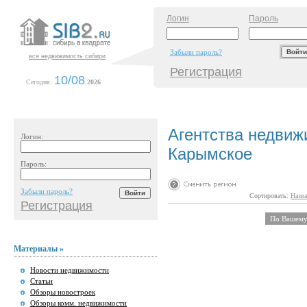
Логин
Пароль
Забыли пароль?
вся недвижимость сибири
Регистрация
10/08
Сегодня:
.
2026
Агентства недвиж
Логин:
Карымское
Пароль:
Забыли пароль?
Сортировать:
Назва
Регистрация
По Вашему 
Материалы »
Новости недвижимости
Статьи
Обзоры новостроек
Обзоры комм. недвижимости