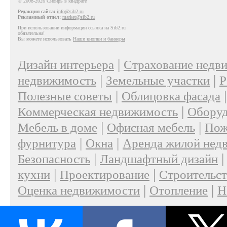
© 2008-2026 Сибирь в квадрате
Редакция сайта:
info@sib2.ru
Рекламный отдел:
market@sib2.ru
При использовании информации ссылка на Sib2.ru
обязательна!
Вы можете использовать
Наши кнопки и баннеры
|
Дизайн интерьера
Страхование недв
|
|
недвижимость
Земельные участки
Р
|
Полезные советы
Облицовка фасада
|
Коммерческая недвижимость
Оборуд
|
|
Мебель в доме
Офисная мебель
Пож
|
|
фурнитура
Окна
Аренда жилой нед
|
Безопасность
Ландшафтный дизайн
|
|
кухни
Проектирование
Строительс
|
|
Оценка недвижимости
Отопление
Н
|
О проекте