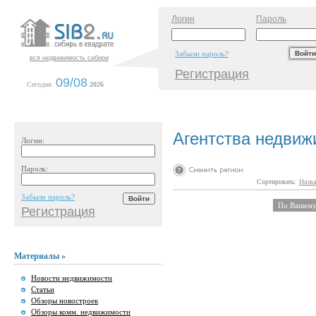
Логин
Пароль
Забыли пароль?
вся недвижимость сибири
Регистрация
09/08
Сегодня:
.
2026
Агентства недвиж
Логин:
Пароль:
Сортировать:
Назва
Забыли пароль?
По Вашему 
Регистрация
Материалы »
Новости недвижимости
Статьи
Обзоры новостроек
Обзоры комм. недвижимости