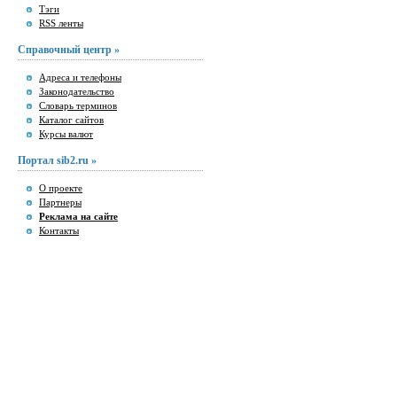
Тэги
RSS ленты
Справочный центр »
Адреса и телефоны
Законодательство
Словарь терминов
Каталог сайтов
Курсы валют
Портал sib2.ru »
О проекте
Партнеры
Реклама на сайте
Контакты