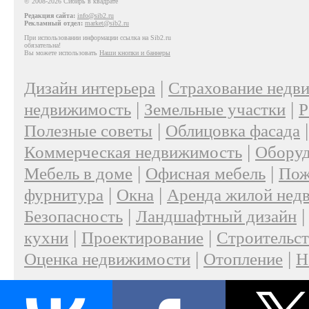
© 2008-2026 Сибирь в квадрате
Редакция сайта:
info@sib2.ru
Рекламный отдел:
market@sib2.ru
При использовании информации ссылка на Sib2.ru
обязательна!
Вы можете использовать
Наши кнопки и баннеры
|
Дизайн интерьера
Страхование недв
|
|
недвижимость
Земельные участки
Р
|
Полезные советы
Облицовка фасада
|
Коммерческая недвижимость
Оборуд
|
|
Мебель в доме
Офисная мебель
Пож
|
|
фурнитура
Окна
Аренда жилой нед
|
Безопасность
Ландшафтный дизайн
|
|
кухни
Проектирование
Строительс
|
|
Оценка недвижимости
Отопление
Н
|
О проекте