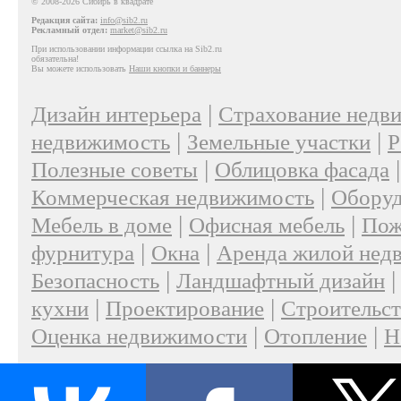
© 2008-2026 Сибирь в квадрате
Редакция сайта:
info@sib2.ru
Рекламный отдел:
market@sib2.ru
При использовании информации ссылка на Sib2.ru
обязательна!
Вы можете использовать
Наши кнопки и баннеры
|
Дизайн интерьера
Страхование недв
|
|
недвижимость
Земельные участки
Р
|
Полезные советы
Облицовка фасада
|
Коммерческая недвижимость
Оборуд
|
|
Мебель в доме
Офисная мебель
Пож
|
|
фурнитура
Окна
Аренда жилой нед
|
Безопасность
Ландшафтный дизайн
|
|
кухни
Проектирование
Строительс
|
|
Оценка недвижимости
Отопление
Н
|
О проекте