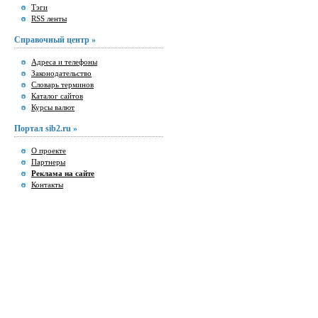
Тэги
RSS ленты
Справочный центр »
Адреса и телефоны
Законодательство
Словарь терминов
Каталог сайтов
Курсы валют
Портал sib2.ru »
О проекте
Партнеры
Реклама на сайте
Контакты