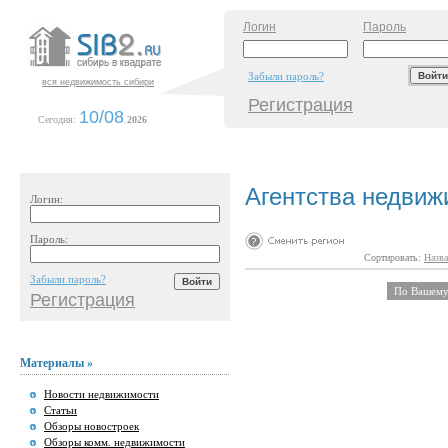
Логин
Пароль
Забыли пароль?
вся недвижимость сибири
Регистрация
10/08
Сегодня:
.
2026
Агентства недвиж
Логин:
Пароль:
Сортировать:
Назва
Забыли пароль?
По Вашему 
Регистрация
Материалы »
Новости недвижимости
Статьи
Обзоры новостроек
Обзоры комм. недвижимости